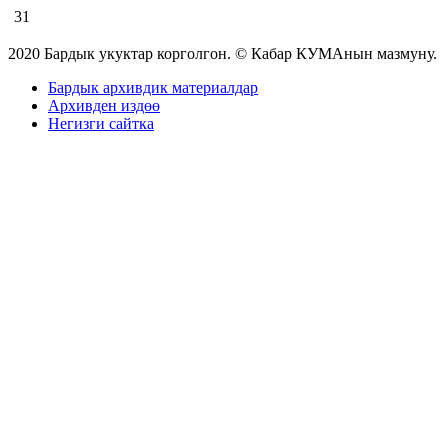
31
2020 Бардык укуктар корголгон. © Кабар КУМАнын мазмуну.
Бардык архивдик материалдар
Архивден издөө
Негизги сайтка