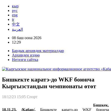
кыр
рус
eng
tr
中文
العربية
08 баш оона 2026
12:29
Бардык архивдик материалдар
Архивден издөө
Негизги сайтка
Бишкекте каратэ-до WKF боюнча
Кыргызстандын чемпионаты өтөт
18/12/23 15:05
Спорт
Бишкек,
18.11.23. /Кабар/.
Бишкекте каратэ-до WKF боюнча