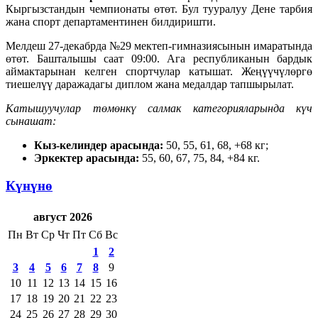
Кыргызстандын чемпионаты өтөт. Бул тууралуу Дене тарбия
жана спорт департаментинен билдиришти.
Мелдеш 27-декабрда №29 мектеп-гимназиясынын имаратында
өтөт. Башталышы саат 09:00. Ага республиканын бардык
аймактарынан келген спортчулар катышат. Жеңүүчүлөргө
тиешелүү даражадагы диплом жана медалдар тапшырылат.
Катышуучулар төмөнкү салмак категорияларында күч
сынашат:
Кыз-келиндер арасында:
50, 55, 61, 68, +68 кг;
Эркектер арасында:
55, 60, 67, 75, 84, +84 кг.
Күнүнө
август 2026
Пн
Вт
Ср
Чт
Пт
Сб
Вс
1
2
3
4
5
6
7
8
9
10
11
12
13
14
15
16
17
18
19
20
21
22
23
24
25
26
27
28
29
30