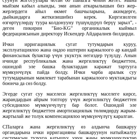
суунун жоготуулары 40тан 60 пайызга чейин жетет. Мына
мыйзам кабыл алынды, эми анын аткарылышын биз жер-
жерлердеги айыл өкмөт башчыларына, акимдерге,
дыйкандарга жеткизишибиз керек. Киргизилген
өзгөртүүлөрдү туура колдонууну түшүндүрүп берүү зарыл”, -
деген пикирин "Био-KG" органикалык кыймыл
федерациясынын директору Искендер Айдаралиев билдирди.
Ички ирригациялык сугат тутумдарын куруу,
эксплуатациялоо жана оңдоо иштерин каржылоого ар кандай
финансылык булактар үчүн укуктук негиздер түзүлдү. Анын
ичинде республикалык жана жергиликтүү бюджеттен,
ошондой эле башка булактардан каражат тартууга
мүмкүнчүлүк пайда болду. Ички чарба аралык суу
тутумдарынын мамлекет тарабынан каржылоого муктаждыгы
боюнча да сөз болду.
Эгерде сугат суу маселеси жергиликтүү маселеге кирсе,
жарандардын айрым топтору үчүн жергиликтүү бюджеттен
субсидиялоо мүмкүнчүлүгү бар болот. Ошондой эле
жергиликтүү бюджеттен амортизациялык төлөмдөрдү жарым-
жартылай же толук компенсациялоо мүмкүнчүлүгү каралган.
СПаларга жана жергиликтүү өз алдынча башкаруу
органдарына ички ирригацияны башкаруунун натыйжалуу
системасын түзүүгө катышуу үчүн жаңы мүмкүнчүлүктөр