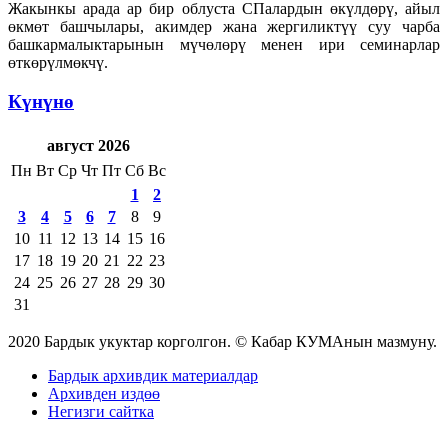
Жакынкы арада ар бир облуста СПалардын өкүлдөрү, айыл
өкмөт башчылары, акимдер жана жергиликтүү суу чарба
башкармалыктарынын мүчөлөрү менен ири семинарлар
өткөрүлмөкчү.
Күнүнө
август 2026
Пн
Вт
Ср
Чт
Пт
Сб
Вс
1
2
3
4
5
6
7
8
9
10
11
12
13
14
15
16
17
18
19
20
21
22
23
24
25
26
27
28
29
30
31
2020 Бардык укуктар корголгон. © Кабар КУМАнын мазмуну.
Бардык архивдик материалдар
Архивден издөө
Негизги сайтка