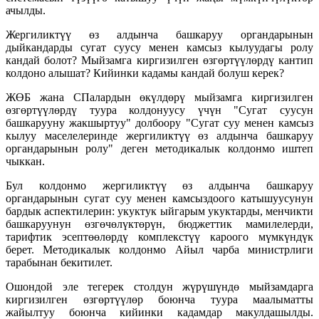
ачылды.
Жергиликтүү өз алдынча башкаруу органдарынын
дыйкандарды сугат суусу менен камсыз кылуудагы ролу
кандай болот? Мыйзамга киргизилген өзгөртүүлөрдү кантип
колдоно алышат? Кийинки кадамы кандай болуш керек?
ЖӨБ жана СПалардын өкүлдөрү мыйзамга киргизилген
өзгөртүүлөрдү туура колдонуусу үчүн "Сугат суусун
башкарууну жакшыртуу" долбоору "Сугат суу менен камсыз
кылуу маселелеринде жергиликтүү өз алдынча башкаруу
органдарынын ролу" деген методикалык колдонмо иштеп
чыккан.
Бул колдонмо жергиликтүү өз алдынча башкаруу
органдарынын сугат суу менен камсыздоого катышуусунун
бардык аспектилерин: укуктук ыйгарым укуктарды, менчикти
башкаруунун өзгөчөлүктөрүн, бюджеттик мамилелерди,
тарифтик эсептөөлөрдү комплекстүү кароого мүмкүндүк
берет. Методикалык колдонмо Айыл чарба министрлиги
тарабынан бекитилет.
Ошондой эле тегерек столдун жүрүшүндө мыйзамдарга
киргизилген өзгөртүүлөр боюнча туура маалыматты
жайылтуу боюнча кийинки кадамдар макулдашылды.