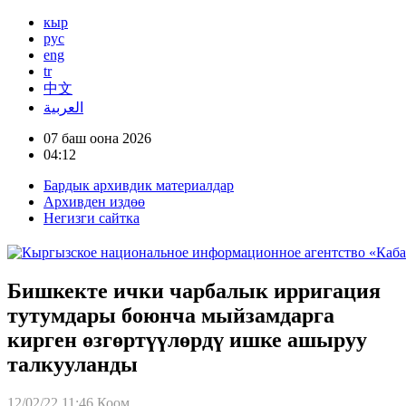
кыр
рус
eng
tr
中文
العربية
07 баш оона 2026
04:12
Бардык архивдик материалдар
Архивден издөө
Негизги сайтка
Бишкекте ички чарбалык ирригация
тутумдары боюнча мыйзамдарга
кирген өзгөртүүлөрдү ишке ашыруу
талкууланды
12/02/22 11:46
Коом