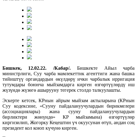
Бишкек, 12.02.22. /Кабар/.
Бишкекте Айыл чарба
министрлиги, Суу чарба мамлекеттик агенттиги жана башка
тийиштүү органдардын өкүлдөрү ички чарбалык ирригация
тутумдары боюнча мыйзамдарга кирген өзгөртүүлөрдү иш
жүзүндө жүзөгө ашырууну тегерек столдо талкуулашты.
Эскерте кетсек, КРнын айрым мыйзам актыларына (КРнын
Суу кодексине, «Сууну пайдалануучулардын бирикмелери
(ассоциациялары) жана сууну пайдалануучулардын
бирликтери жөнүндө» КР мыйзамына) өзгөртүүлөр
киргизилип, Жогорку Кеңештин үч окуусунан өтүп, андан соң
президент кол коюп күчүнө кирген.