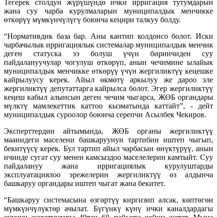
Тегерек столдун жүрүшүндө ички ирригация тутумдарын
жана суу чарба курулмаларын муниципалдык менчикке
өткөрүү мүмкүнчүлүгү боюнча кеңири талкуу болду.
“Нормативдик база бар. Аны кантип колдонсо болот. Иски
чарбачылык ирригациялык системалар муниципалдык менчик
деген статуска ээ болуш үчүн биринчиден суу
пайдалануучулар чогулуш өткөрүп, анын чечимине ылайык
муниципалдык менчикке өткөрүү үчүн жергиликтүү кеңешке
кайрылуусу керек. Айыл өкмөтү аркылуу же дароо эле
жергиликтүү депутаттарга кайрылса болот. Эгер жергиликтүү
кеңеш кабыл алынсын деген чечим чыгарса, ЖӨБ органдары
мүлктү мамлекеттик каттоо кызматында каттайт”, - дейт
муниципалдык суроолор боюнча серепчи Асылбек Чекиров.
Эксперттердин айтымында, ЖӨБ органы жергиликтүү
маанидеги маселени башкаруунун тартибин иштеп чыгып,
бекитүүсү керек. Бул тартип айыл чарбасын өнүктүрүү, анын
ичинде сугат суу менен камсыздоо маселелерин камтыйт. Суу
пайдалануу жана ирригациялык курулуштарды
эксплуатациялоо эрежелерин жергиликтүү өз алдынча
башкаруу органдары иштеп чыгат жана бекитет.
“Башкаруу системасына өзгөртүү киргизип алсак, көптөгөн
мүмкүнчүлүктөр ачылат. Бүгүнкү күнү ички каналдардагы