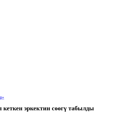
 кеткен эркектин сөөгү табылды