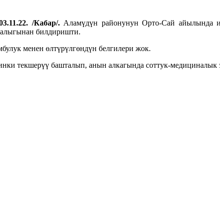
3.11.22. /Кабар/.
Аламүдүн районунун Орто-Сай айылында итт
малыгынан билдиришти.
мбулук менен өлтүрүлгөндүн белгилери жок.
йинки текшерүү башталып, анын алкагында соттук-медициналык 