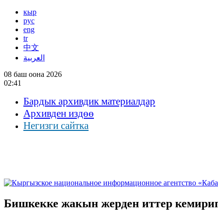
кыр
рус
eng
tr
中文
العربية
08 баш оона 2026
02:41
Бардык архивдик материалдар
Архивден издөө
Негизги сайтка
Бишкекке жакын жерден иттер кемирип