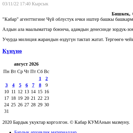
03/11/22 17:40
Кырсык
Бишкек, 0
"Кабар" агенттигине Чүй облустук ички иштер башкы башкар
Алдын ала маалыматтар боюнча, адамдын денесинде зордук-зо
Учурда милиция жарандын өздүгүн тактап жатат. Тергөөгө че
Күнүнө
август 2026
Пн
Вт
Ср
Чт
Пт
Сб
Вс
1
2
3
4
5
6
7
8
9
10
11
12
13
14
15
16
17
18
19
20
21
22
23
24
25
26
27
28
29
30
31
2020 Бардык укуктар корголгон. © Кабар КУМАнын мазмуну.
Бардык архивдик материалдар