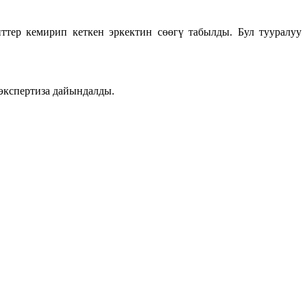
ер кемирип кеткен эркектин сөөгү табылды. Бул тууралуу
экспертиза дайындалды.