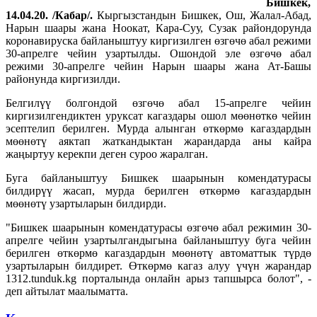
Бишкек,
14.04.20. /Кабар/.
Кыргызстандын Бишкек, Ош, Жалал-Абад,
Нарын шаары жана Ноокат, Кара-Суу, Сузак райондорунда
коронавируска байланыштуу киргизилген өзгөчө абал режими
30-апрелге чейин узартылды. Ошондой эле өзгөчө абал
режими 30-апрелге чейин Нарын шаары жана Ат-Башы
районунда киргизилди.
Белгилүү болгондой өзгөчө абал 15-апрелге чейин
киргизилгендиктен уруксат кагаздары ошол мөөнөткө чейин
эсептелип берилген. Мурда алынган өткөрмө кагаздардын
мөөнөтү аяктап жаткандыктан жарандарда аны кайра
жаңыртуу керекпи деген суроо жаралган.
Буга байланыштуу Бишкек шаарынын комендатурасы
билдирүү жасап, мурда берилген өткөрмө кагаздардын
мөөнөтү узартыларын билдирди.
"Бишкек шаарынын комендатурасы өзгөчө абал режимин 30-
апрелге чейин узартылгандыгына байланыштуу буга чейин
берилген өткөрмө кагаздардын мөөнөтү автоматтык түрдө
узартыларын билдирет. Өткөрмө кагаз алуу үчүн жарандар
1312.tunduk.kg порталында онлайн арыз тапшырса болот", -
деп айтылат маалыматта.