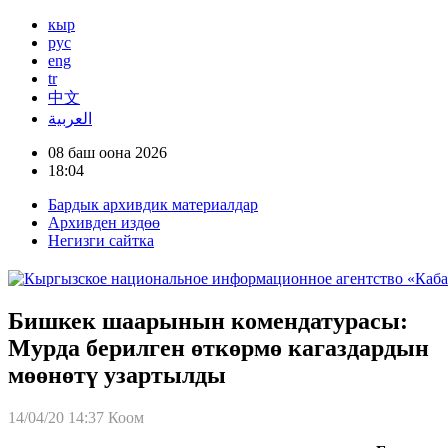
кыр
рус
eng
tr
中文
العربية
08 баш оона 2026
18:04
Бардык архивдик материалдар
Архивден издөө
Негизги сайтка
Бишкек шаарынын комендатурасы:
Мурда берилген өткөрмө кагаздардын
мөөнөтү узартылды
14/04/20 14:37
Коом