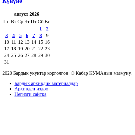
Күнүнө
август 2026
Пн
Вт
Ср
Чт
Пт
Сб
Вс
1
2
3
4
5
6
7
8
9
10
11
12
13
14
15
16
17
18
19
20
21
22
23
24
25
26
27
28
29
30
31
2020 Бардык укуктар корголгон. © Кабар КУМАнын мазмуну.
Бардык архивдик материалдар
Архивден издөө
Негизги сайтка