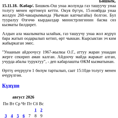
Бишкек,
15.11.18. /Кабар/.
Бишкек-Ош унаа жолунда газ ташуучу унаа
толугу менен өрттөнүп кетти. Окуя бүгүн, 15-ноябрда унаа
жолдун 260-чакырымында )Чычкан капчыгайы) болгон. Бул
тууралуу Өзгөчө кырдаалдар министрлигинин басма сөз
кызматы билдирет.
Алдын ала маалыматка ылайык, газ ташуучу унаа жол жүрүп
бара жатып оодарылып кетип, өрт чыккан. Кырсыктан эч ким
жабыркаган эмес.
"Унаанын айдоочусу 1967-жылкы О.Г., аттуу жаран унаадан
жерге секирип аман калган. Айдоочу майда жаракат алган,
учурда абалы туруктуу", - деп кабарлашты ӨКМ кызматынан.
Өрттү өчүрүүгө 1 бөлүм тартылып, саат 15:10дө толугу менен
өчүрүлгөн.
Күнүнө
август 2026
Пн
Вт
Ср
Чт
Пт
Сб
Вс
1
2
3
4
5
6
7
8
9