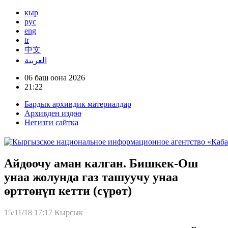
кыр
рус
eng
tr
中文
العربية
06 баш оона 2026
21:22
Бардык архивдик материалдар
Архивден издөө
Негизги сайтка
Айдоочу аман калган. Бишкек-Ош
унаа жолунда газ ташуучу унаа
өрттөнүп кетти (сүрөт)
15/11/18 17:17
Кырсык