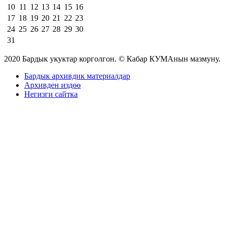
10
11
12
13
14
15
16
17
18
19
20
21
22
23
24
25
26
27
28
29
30
31
2020 Бардык укуктар корголгон. © Кабар КУМАнын мазмуну.
Бардык архивдик материалдар
Архивден издөө
Негизги сайтка