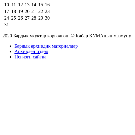
10
11
12
13
14
15
16
17
18
19
20
21
22
23
24
25
26
27
28
29
30
31
2020 Бардык укуктар корголгон. © Кабар КУМАнын мазмуну.
Бардык архивдик материалдар
Архивден издөө
Негизги сайтка