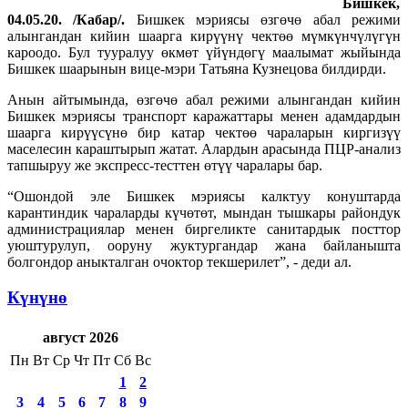
Бишкек,
04.05.20. /Кабар/.
Бишкек мэриясы өзгөчө абал режими
алынгандан кийин шаарга кирүүнү чектөө мүмкүнчүлүгүн
кароодо. Бул тууралуу өкмөт үйүндөгү маалымат жыйында
Бишкек шаарынын вице-мэри Татьяна Кузнецова билдирди.
Анын айтымында, өзгөчө абал режими алынгандан кийин
Бишкек мэриясы транспорт каражаттары менен адамдардын
шаарга кирүүсүнө бир катар чектөө чараларын киргизүү
маселесин караштырып жатат. Алардын арасында ПЦР-анализ
тапшыруу же экспресс-тесттен өтүү чаралары бар.
“Ошондой эле Бишкек мэриясы калктуу конуштарда
карантиндик чараларды күчөтөт, мындан тышкары райондук
администрациялар менен биргеликте санитардык посттор
уюштурулуп, ооруну жуктургандар жана байланышта
болгондор аныкталган очоктор текшерилет”, - деди ал.
Күнүнө
август 2026
Пн
Вт
Ср
Чт
Пт
Сб
Вс
1
2
3
4
5
6
7
8
9