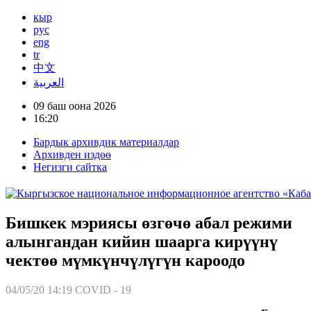
кыр
рус
eng
tr
中文
العربية
09 баш оона 2026
16:20
Бардык архивдик материалдар
Архивден издөө
Негизги сайтка
Бишкек мэриясы өзгөчө абал режими
алынгандан кийин шаарга кирүүнү
чектөө мүмкүнчүлүгүн кароодо
04/05/20 14:19
COVID - 19