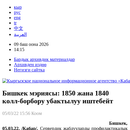
кыр
рус
eng
tr
中文
العربية
09 баш оона 2026
14:15
Бардык архивдик материалдар
Архивден издөө
Негизги сайтка
Бишкек мэриясы: 1850 жана 1840
колл-борбору убактылуу иштебейт
05/03/22 15:56
Коом
Бишкек,
05.03.22. /Кабар/.
Сервердик жабдууларды профилактикалык