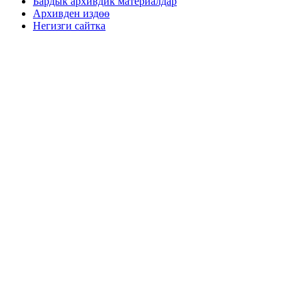
Бардык архивдик материалдар
Архивден издөө
Негизги сайтка