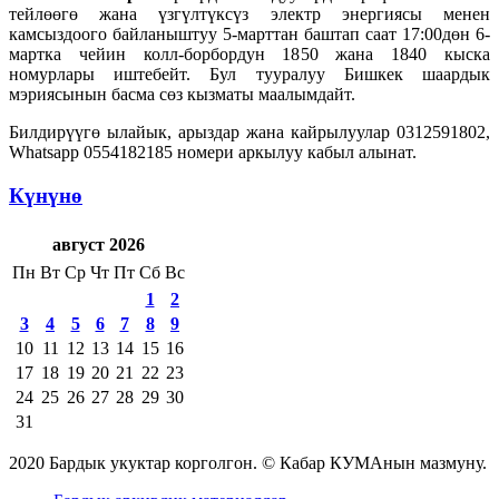
тейлөөгө жана үзгүлтүксүз электр энергиясы менен
камсыздоого байланыштуу 5-марттан баштап саат 17:00дөн 6-
мартка чейин колл-борбордун 1850 жана 1840 кыска
номурлары иштебейт. Бул тууралуу Бишкек шаардык
мэриясынын басма сөз кызматы маалымдайт.
Билдирүүгө ылайык, арыздар жана кайрылуулар 0312591802,
Whatsapp 0554182185 номери аркылуу кабыл алынат.
Күнүнө
август 2026
Пн
Вт
Ср
Чт
Пт
Сб
Вс
1
2
3
4
5
6
7
8
9
10
11
12
13
14
15
16
17
18
19
20
21
22
23
24
25
26
27
28
29
30
31
2020 Бардык укуктар корголгон. © Кабар КУМАнын мазмуну.