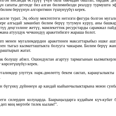
олгон инсанды өстүрүү үчүн бала бакчадан баштап, бардык де
үн сапаты дегенде биз алган билимибизди реалдуу турмушта э
 билим берүүнүн алгоритмин түшүнүүбүз керек.
селе турат. Эң оболу мектептеги негизги фигура болгон мугал
бере алгыдай заманбап билим берүү тутумун куруу, аны башка
ктүү деңгээлине жетүү, мамлекеттик ресурстарды сарамжал пай
ана атуулдук чечкиндүү аракетибизге жараша болот.
теп менен мугалимдердин аракетинен максаттарыбыз ишке ашп
менен тыгыз кызматташтыкта болууга чакырам. Билим берүү жан
араштырып жатат.
ак болушу абзел. Ошондуктан агартуу тармагынын кызматкерле
 көрсөтүшүбүз керек.
угалимдер улуттук нарк-дөөлөттү бекем сактап, караңгылыкт
.
ган бүгүнкү дүйнөнүн ар кандай кыйынчылыктарына моюн сунба
еги силердин колуңарда. Баарыңыздарга кудайым күч-кубат 
деп миң мертебе тилек кылам!”.