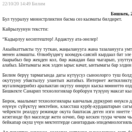
22/10/20 14:49
Билим
Бишкек, 2
Бул тууралуу министрликтин басма сөз кызматы билдирет.
Кайрылуунун текстти:
“Кадырлуу кесиптештер! Ардактуу ата-энелер!
Акыйкаттыкты туу туткан, жаңыланууга жана тазаланууга умт
менен алмашты. Өлкөбүздөгү коомдук-саясий кырдаал бат эл
баарыбыз бир жеңден кол, бир жакадан баш чыгарып, улутт
алабыз. Ынтымагы жок элден ырыс качат, ынтымагы бар элдин 
Билим берүү тармагында дагы күтүүсүз сыноолорго туш болд
окутууну убактылуу улантып жатабыз. Интернет жеткиликтү
мугалимдерибиз аралыктан окутуу өнөрүн кыска мөөнөттө өзд
Бишкекте Санарип технологиялар борборун түзүүнү максат кы
Бирок, маалымат технологиялары канчалык дүркүрөп өнүксө д
өзүнүн сүйүктүү мектебин, классташ курбу-курдаштарын саг
чейректи реалдуу режимде окута баштасак деген изги ниетте
кезегинде бул маселеде жети өлчөп, бир кескен туура чечим 
бейкапар окуш үчүн мектептерде санитардык-эпидемиологиялы