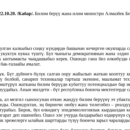
2.10.20. /Кабар/.
Билим берүү жана илим министри Алмазбек Бе
улган калкыбыз соңку күндөрдө башынан кечирген окуяларда с
е укуктук нукка түштү. Бул чыныгы демократиянын жана элдин
ук ынтымакты чыңдашыбыз керек. Ошондо гана биз өлкөбүздө к
бак-талаайы ачылат.
ук. Бүт дүйнөгө бүлүк салган оору жайылып жаткан кооптуу к
ү болбой, санарип техникалар тартыш экенине, маалымат те
өштүрүп жатканы билим берүүдө кубаттуу потенциалдын бар эк
луудабыз. Анын милдети - бүт республика боюнча мектептерде 
а, ал мезгил сыноосунан өткөн жандуу билим берүүнү эч убакт
ынды. Ошондуктан, эң биринчи оюбуз жана тилегибиз – реалду
 турабыз. Бирок, бул өлкөдөгү эпидемиологиялык кырдаалдан 
чыгарат деп ишенебиз. Ошол эле учурда балдарыбыз өздөрүнүн 
к эрежелерге ылайык шарттарды түзүү боюнча зарыл чараларды