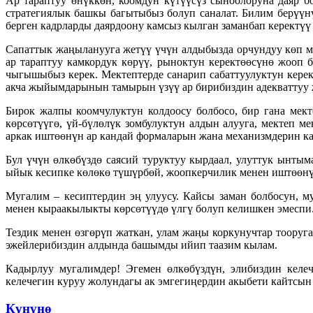
Ар тараптуу өнүккөн, коомдун күтүүсүз сыноолоруна даяр б
стратегиялык башкы багытыбыз болуп саналат. Билим берүүн
берген кадрларды даярдоону камсыз кылган заманбап керектүү
Сапаттык жаңыланууга жетүү үчүн алдыбызда орчундуу көп ма
ар тараптуу камкордук көрүү, рыноктун керектөөсүнө жооп 
чыгышыбыз керек. Мектептерде санарип сабаттуулуктун кере
акча жыйымдарынын тамырын үзүү ар бирибиздин адекваттуу ж
Бирок жалпы коомчулуктун колдоосу болбосо, бир гана мек
көрсөтүүгө, үй-бүлөлүк зомбулуктун алдын алууга, мектеп 
аркак иштөөнүн ар кандай формаларын жана механизмдерин к
Бул үчүн өлкөбүздө саясий туруктуу кырдаал, улуттук ынтым
ыйык кесипке көлөкө түшүрбөй, жоопкерчилик менен иштөөнү
Мугалим – кесиптердин эң улуусу. Кайсы заман болбосун, м
менен кыраакылыкты көрсөтүүдө үлгү болуп келишкен эмеспи
Тездик менен өзгөрүп жаткан, улам жаңы коркунучтар тоору
эжейлерибиздин алдында башымды ийип таазим кылам.
Кадырлуу мугалимдер! Эгемен өлкөбүздүн, элибиздин келеч
келечегин куруу жолундагы ак эмгегиңердин акыбети кайтсын 
Күнүнө