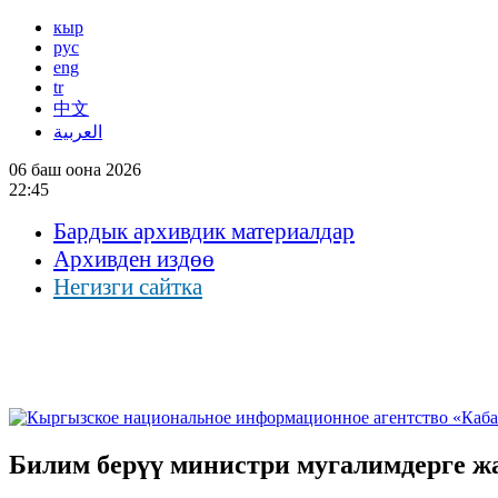
кыр
рус
eng
tr
中文
العربية
06 баш оона 2026
22:45
Бардык архивдик материалдар
Архивден издөө
Негизги сайтка
Билим берүү министри мугалимдерге жа