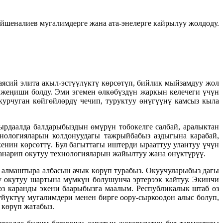
йшеналиев мугалимдерге жана ата-энелерге кайрылуу жолдоду.
аясий элита акыл-эстүүлүктү көрсөтүп, бийлик мыйзамдуу жол
 жеңиши болду. Эми эгемен өлкөбүздүн жаркын келечеги үчүн
урчуган көйгөйлөрдү чечип, туруктуу өнүгүүнү камсыз кыла
ырдаалда балдарыбыздын өмүрүн тобокелге салбай, аралыктан
хнологияларын колдонуудагы тажрыйбабыз аздыгына карабай,
енин көрсөттү. Бул багыттагы иштерди ырааттуу улантуу үчүн
санарип окутуу технологияларын жайылтуу жана өнүктүрүү.
а алмаштыра албасын ачык көрүп турабыз. Окуучуларыбыз дагы
у окутуу шартына мүмкүн болушунча эртерээк кайтуу. Экинчи
көз каранды экени баарыбызга маалым. Республикалык штаб өз
сүйүктүү мугалимдери менен бирге оору-сыркоодон алыс болуп,
 көрүп жатабыз.