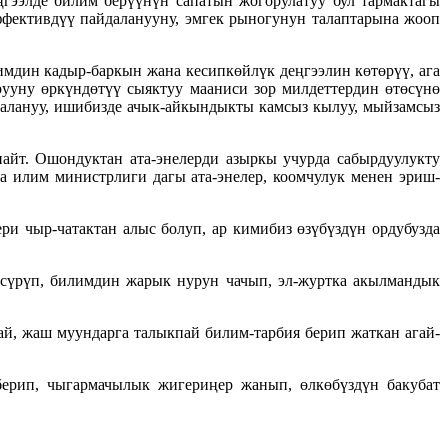
ңгээлде билим берүүнүн сапатын жогорулатуу бул тармактагы
ффективдүү пайдаланууну, эмгек рыногунун талаптарына жооп
имдин кадыр-баркын жана кесипкөйлүк деңгээлин көтөрүү, ага
рууну өркүндөтүү сыяктуу мааниси зор милдеттердин өтөсүнө
далануу, ишибизде ачык-айкындыкты камсыз кылуу, мыйзамсыз
айт. Ошондуктан ата-энелерди азыркы учурда сабырдуулукту
а илим министрлиги дагы ата-энелер, коомчулук менен эриш-
ри чыр-чатактан алыс болуп, ар кимибиз өзүбүздүн ордубузда
ы сүрүп, билимдин жарык нурун чачып, эл-журтка акылмандык
й, жаш муундарга талыкпай билим-тарбия берип жаткан агай-
берип, чыгармачылык жигериңер жанып, өлкөбүздүн бакубат