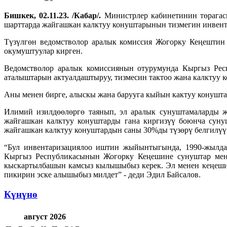
Бишкек, 02.11.23. /Кабар/.
Министрлер кабинетинин төрагас
шарттарда жайгашкан калктуу конуштарынын тизмегин инвент
Түзүлгөн ведомстволор аралык комиссия Жогорку Кеңештин 
окумуштуулар кирген.
Ведомстволор аралык комиссиянын отурумунда Кыргыз Рес
аталыштарын актуалдаштыруу, тизмесин тактоо жана калктуу 
Аны менен бирге, алыскы жана барууга кыйын кактуу конушта
Илимий изилдөөлөргө таянып, эл аралык сунуштамаларды жа
жайгашкан калктуу конуштарды гана киргизүү боюнча суну
жайгашкан калктуу конуштардын саны 30%ды түзөрү белгилүү б
“Бул инвентаризациялоо иштин жыйынтыгында, 1990-жылда
Кыргыз Республикасынын Жогорку Кеңешине сунуштар менен
кыскартылбашын камсыз кылышыбыз керек. Эл менен кеңешип
пикирин эске алышыбыз милдет” - деди Эдил Байсалов.
Күнүнө
август 2026