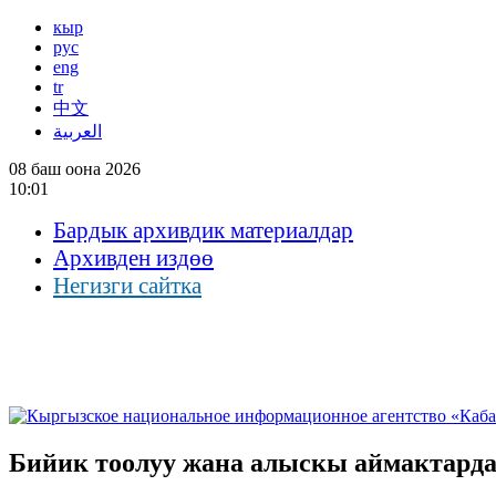
кыр
рус
eng
tr
中文
العربية
08 баш оона 2026
10:01
Бардык архивдик материалдар
Архивден издөө
Негизги сайтка
Бийик тоолуу жана алыскы аймактарда