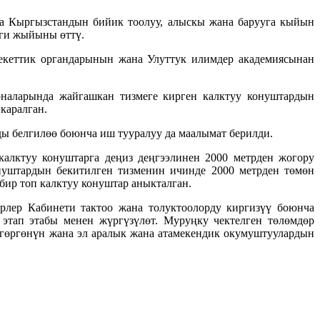
а Кыргызстандын бийик тоолуу, алыскы жана барууга кыйын
еги жыйыны өттү.
екеттик органдарынын жана Улуттук илимдер академиясынан
наларында жайгашкан тизмеге кирген калктуу конуштардын
каралган.
ы белгилөө боюнча иш тууралуу да маалымат берилди.
алктуу конуштарга деңиз деңгээлинен 2000 метрден жогору
нуштардын бекитилген тизменин ичинде 2000 метрден төмөн
бир топ калктуу конуштар аныкталган.
лер Кабинети тактоо жана толуктоолорду киргизүү боюнча
этап этабы менен жүргүзүлөт. Муруңку чектелген төлөмдөр
гөргөнүн жана эл аралык жана атамекендик окумуштуулардын