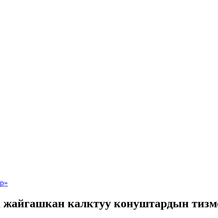
 жайгашкан калктуу конуштардын тизме