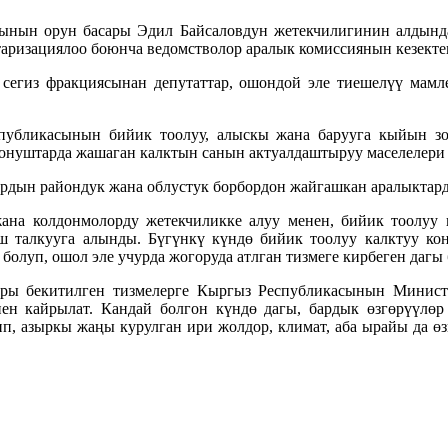
ынын орун басары Эдил Байсаловдун жетекчилигинин алдынд
аризациялоо боюнча ведомстволор аралык комиссиянын кезект
сегиз фракциясынан депутаттар, ошондой эле тиешелүү мамл
публикасынын бийик тоолуу, алыскы жана барууга кыйын зо
конуштарда жашаган калктын санын актуалдаштыруу маселелери 
рдын райондук жана облустук борбордон жайгашкан аралыктард
на колдонмолорду жетекчиликке алуу менен, бийик тоолуу к
ш талкууга алынды. Бүгүнкү күндө бийик тоолуу калктуу ко
олуп, ошол эле учурда жогоруда атлган тизмеге кирбеген дагы 
ры бекитилген тизмелерге Кыргыз Республикасынын Министр
 кайрылат. Кандай болгон күндө дагы, бардык өзгөрүүлөр 
, азыркы жаңы курулган ири жолдор, климат, аба ырайы да өз