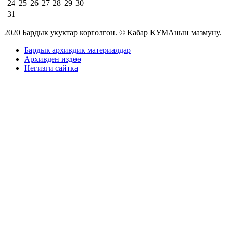
24
25
26
27
28
29
30
31
2020 Бардык укуктар корголгон. © Кабар КУМАнын мазмуну.
Бардык архивдик материалдар
Архивден издөө
Негизги сайтка