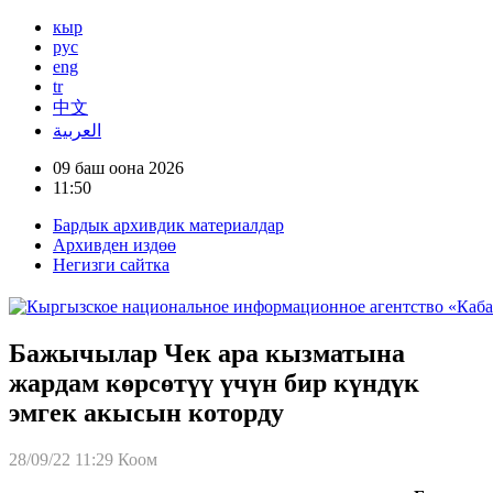
кыр
рус
eng
tr
中文
العربية
09 баш оона 2026
11:50
Бардык архивдик материалдар
Архивден издөө
Негизги сайтка
Бажычылар Чек ара кызматына
жардам көрсөтүү үчүн бир күндүк
эмгек акысын которду
28/09/22 11:29
Коом