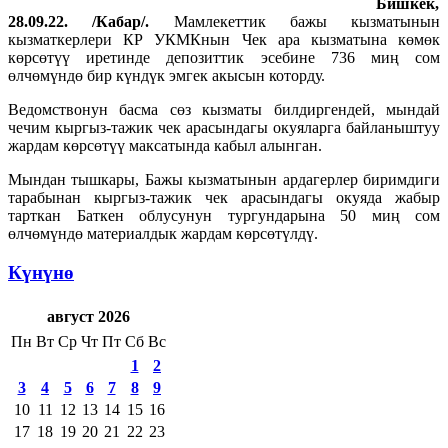
Бишкек,
28.09.22. /Кабар/.
Мамлекеттик бажы кызматынын
кызматкерлери КР УКМКнын Чек ара кызматына көмөк
көрсөтүү иретинде депозиттик эсебине 736 миң сом
өлчөмүндө бир күндүк эмгек акысын которду.
Ведомствонун басма сөз кызматы билдиргендей, мындай
чечим кыргыз-тажик чек арасындагы окуяларга байланыштуу
жардам көрсөтүү максатында кабыл алынган.
Мындан тышкары, Бажы кызматынын ардагерлер биримдиги
тарабынан кыргыз-тажик чек арасындагы окуяда жабыр
тарткан Баткен облусунун тургундарына 50 миң сом
өлчөмүндө материалдык жардам көрсөтүлдү.
Күнүнө
август 2026
Пн
Вт
Ср
Чт
Пт
Сб
Вс
1
2
3
4
5
6
7
8
9
10
11
12
13
14
15
16
17
18
19
20
21
22
23