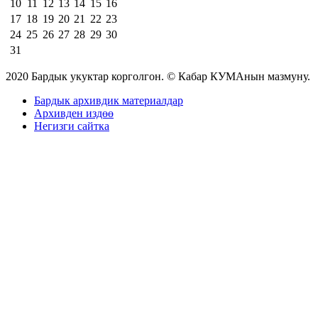
10
11
12
13
14
15
16
17
18
19
20
21
22
23
24
25
26
27
28
29
30
31
2020 Бардык укуктар корголгон. © Кабар КУМАнын мазмуну.
Бардык архивдик материалдар
Архивден издөө
Негизги сайтка