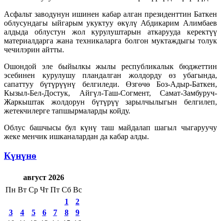
Асфальт заводунун ишинен кабар алган президенттин Баткен
облусундагы ыйгарым укуктуу өкүлү Абдикарим Алимбаев
алдыда облустун жол курулуштарын аткарууда керектүү
материалдарга жана техникаларга болгон муктаждыгы толук
чечилэрин айтты.
Ошондой эле быйылкы жылы республикалык бюджеттин
эсебинен курулушу пландалган жолдорду өз убагында,
сапаттуу бүтүрүүнү белгиледи. Өзгөчө Боз-Адыр-Баткен,
Кызыл-Бел-Достук, Айгүл-Таш-Согмент, Самат-Замбуруч-
Жаркыштак жолдорун бүтүрүү зарылчылыгын белгилеп,
жетекчилерге тапшырмаларды койду.
Облус башчысы бул күнү таш майдалап шагыл чыгаруучу
жеке менчик ишканалардан да кабар алды.
Күнүнө
август 2026
Пн
Вт
Ср
Чт
Пт
Сб
Вс
1
2
3
4
5
6
7
8
9