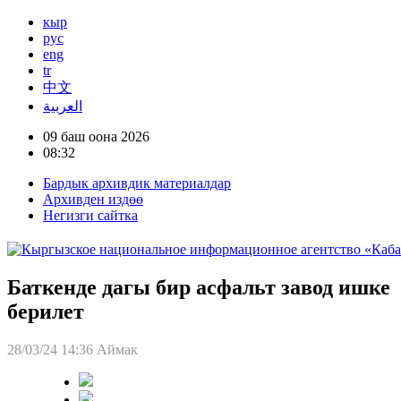
кыр
рус
eng
tr
中文
العربية
09 баш оона 2026
08:32
Бардык архивдик материалдар
Архивден издөө
Негизги сайтка
Баткенде дагы бир асфальт завод ишке
берилет
28/03/24 14:36
Аймак