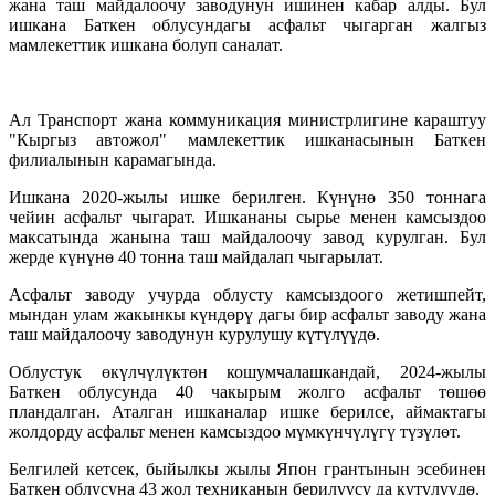
жана таш майдалоочу заводунун ишинен кабар алды. Бул
ишкана Баткен облусундагы асфальт чыгарган жалгыз
мамлекеттик ишкана болуп саналат.
Ал Транспорт жана коммуникация министрлигине караштуу
"Кыргыз автожол" мамлекеттик ишканасынын Баткен
филиалынын карамагында.
Ишкана 2020-жылы ишке берилген. Күнүнө 350 тоннага
чейин асфальт чыгарат. Ишкананы сырье менен камсыздоо
максатында жанына таш майдалоочу завод курулган. Бул
жерде күнүнө 40 тонна таш майдалап чыгарылат.
Асфальт заводу учурда облусту камсыздоого жетишпейт,
мындан улам жакынкы күндөрү дагы бир асфальт заводу жана
таш майдалоочу заводунун курулушу күтүлүүдө.
Облустук өкүлчүлүктөн кошумчалашкандай, 2024-жылы
Баткен облусунда 40 чакырым жолго асфальт төшөө
пландалган. Аталган ишканалар ишке берилсе, аймактагы
жолдорду асфальт менен камсыздоо мүмкүнчүлүгү түзүлөт.
Белгилей кетсек, быйылкы жылы Япон грантынын эсебинен
Баткен облусуна 43 жол техниканын берилүүсү да күтүлүүдө.