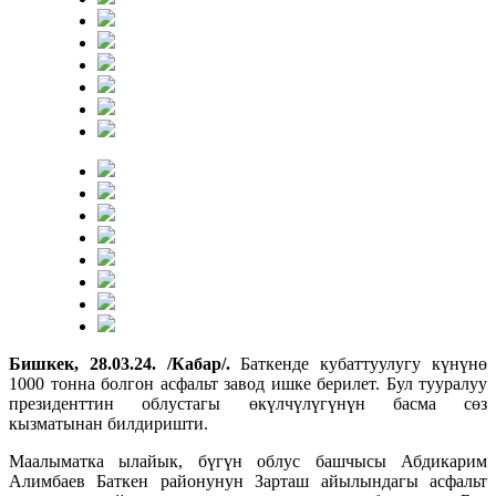
Бишкек, 28.03.24. /Кабар/.
Баткенде кубаттуулугу күнүнө
1000 тонна болгон асфальт завод ишке берилет. Бул тууралуу
президенттин облустагы өкүлчүлүгүнүн басма сөз
кызматынан билдиришти.
Маалыматка ылайык, бүгүн облус башчысы Абдикарим
Алимбаев Баткен районунун Зарташ айылындагы асфальт