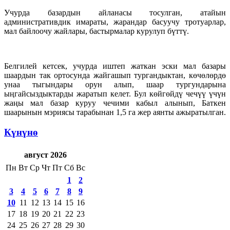
Учурда базардын айланасы тосулган, атайын
административдик имараты, жарандар басуучу тротуарлар,
мал байлоочу жайлары, бастырмалар курулуп бүттү.
Белгилей кетсек, учурда иштеп жаткан эски мал базары
шаардын так ортосунда жайгашып тургандыктан, көчөлөрдө
унаа тыгындары орун алып, шаар тургундарына
ыңгайсыздыктарды жаратып келет. Бул көйгөйдү чечүү үчүн
жаңы мал базар куруу чечими кабыл алынып, Баткен
шаарынын мэриясы тарабынан 1,5 га жер аянты ажыратылган.
Күнүнө
август 2026
Пн
Вт
Ср
Чт
Пт
Сб
Вс
1
2
3
4
5
6
7
8
9
10
11
12
13
14
15
16
17
18
19
20
21
22
23
24
25
26
27
28
29
30