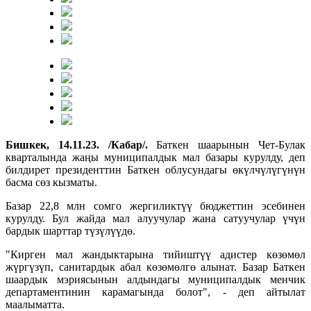
Бишкек, 14.11.23. /Кабар/.
Баткен шаарынын Чет-Булак
кварталында жаңы муниципалдык мал базары курулду, деп
билдирет президенттин Баткен облусундагы өкүлчүлүгүнүн
басма сөз кызматы.
Базар 22,8 млн сомго жергиликтүү бюджеттин эсебинен
курулду. Бул жайда мал алуучулар жана сатуучулар үчүн
бардык шарттар түзүлүүдө.
"Кирген мал жандыктарына тийиштүү адистер көзөмөл
жүргүзүп, санитардык абал көзөмөлгө алынат. Базар Баткен
шаардык мэриясынын алдындагы муниципалдык менчик
департаментинин карамагында болот", - деп айтылат
маалыматта.