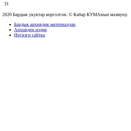
31
2020 Бардык укуктар корголгон. © Кабар КУМАнын мазмуну.
Бардык архивдик материалдар
Архивден издөө
Негизги сайтка