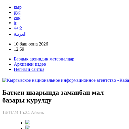
кыр
рус
eng
tr
中文
العربية
10 баш оона 2026
12:59
Бардык архивдик материалдар
Архивден издөө
Негизги сайтка
Баткен шаарында заманбап мал
базары курулду
14/11/23 15:24
Аймак