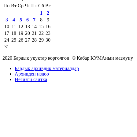
Пн
Вт
Ср
Чт
Пт
Сб
Вс
1
2
3
4
5
6
7
8
9
10
11
12
13
14
15
16
17
18
19
20
21
22
23
24
25
26
27
28
29
30
31
2020 Бардык укуктар корголгон. © Кабар КУМАнын мазмуну.
Бардык архивдик материалдар
Архивден издөө
Негизги сайтка