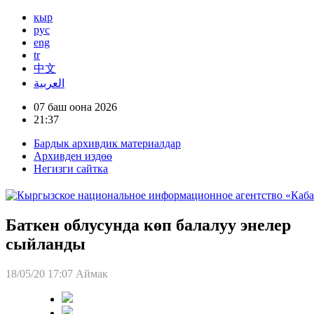
кыр
рус
eng
tr
中文
العربية
07 баш оона 2026
21:37
Бардык архивдик материалдар
Архивден издөө
Негизги сайтка
Баткен облусунда көп балалуу энелер
сыйланды
18/05/20 17:07
Аймак