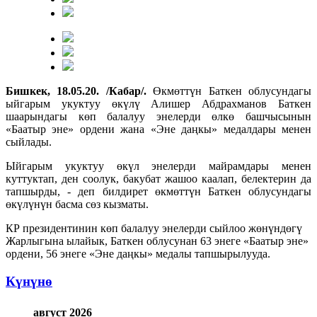
Бишкек, 18.05.20. /Кабар/.
Өкмөттүн Баткен облусундагы
ыйгарым укуктуу өкүлү Алишер Абдрахманов Баткен
шаарындагы көп балалуу энелерди өлкө башчысынын
«Баатыр эне» ордени жана «Эне даңкы» медалдары менен
сыйлады.
Ыйгарым укуктуу өкүл энелерди майрамдары менен
куттуктап, ден соолук, бакубат жашоо каалап, белектерин да
тапшырды, - деп билдирет өкмөттүн Баткен облусундагы
өкүлүнүн басма сөз кызматы.
КР президентинин көп балалуу энелерди сыйлоо жөнүндөгү
Жарлыгына ылайык, Баткен облусунан 63 энеге «Баатыр эне»
ордени, 56 энеге «Эне даңкы» медалы тапшырылууда.
Күнүнө
август 2026