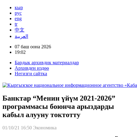
кыр
рус
eng
tr
中文
العربية
07 баш оона 2026
19:02
Бардык архивдик материалдар
Архивден издөө
Негизги сайтка
Банктар “Менин үйүм 2021-2026”
программасы боюнча арыздарды
кабыл алууну токтотту
01/10/21 16:50
Экономика