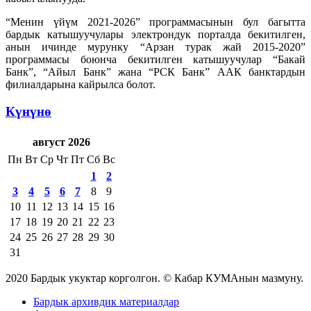
“Менин үйүм 2021-2026” программасынын бул багытта
бардык катышуучулары электрондук порталда бекитилген,
анын ичинде мурунку “Арзан турак жай 2015-2020”
программасы боюнча бекитилген катышуучулар “Бакай
Банк”, “Айыл Банк” жана “РСК Банк” ААК банктардын
филиалдарына кайрылса болот.
Күнүнө
август 2026
Пн
Вт
Ср
Чт
Пт
Сб
Вс
1
2
3
4
5
6
7
8
9
10
11
12
13
14
15
16
17
18
19
20
21
22
23
24
25
26
27
28
29
30
31
2020 Бардык укуктар корголгон. © Кабар КУМАнын мазмуну.
Бардык архивдик материалдар