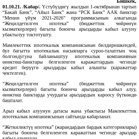
Бишкек,
01.10.21. /Кабар/.
Үстүбүздөгү жылдын 1-октябрынан тартып
“Бакай Банк”, “Айыл Банк” жана “РСК Банк” ААК банктар
“Менин үйүм 2021-2026” программасынын алкагында
“Жеңилдетилген ипотека” (бюджеттик чөйрөнүн
кызматкерлери) багыты боюнча арыздарды кабыл алууну
убактылуу токтотушту.
Мамлекеттик ипотекалык компаниясынан билдиришкендей,
бул багытта ипотекалык насыяларга суроо-талаптын чоң
болгондугуна байланыштуу ипотекалык компаниянын
өнөктөш-банктары белгиленген каражаттардын чегинде
кредит берүүгө арыздарды кабыл алышты (каражаттар
чектелген).
“Жеңилдетилген ипотека” (бюджеттик чөйрөнүн
кызматкерлери) багыты боюнча арыздарды кабыл алуу,
өнөктөш банктарда учурдагы арыздардын кароосу бүткөндө
башталат.
Арыз кабыл алуунун датасы жана убактысы Мамлекеттик
ипотекалык компаниясынын сайтында кабарланат.
“Жеткиликтүү ипотека” (жарандардын бардык категориялары)
багыты боюнча белгиленген каражаттын чегинде арыздар
кабыл алынууда.