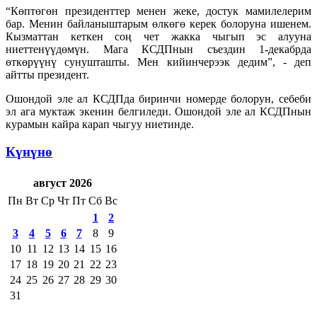
“Көптөгөн президенттер менен жеке, достук мамилелерим
бар. Менин байланыштарым өлкөгө керек болоруна ишенем.
Кызматтан кеткен соң чет жакка чыгып эс алууна
ниеттенүүдөмүн. Мага КСДПнын съездин 1-декабрда
өткөрүүнү сунушташты. Мен кийинчерээк дедим”, - деп
айтты президент.
Ошондой эле ал КСДПда биринчи номерде болорун, себеби
эл ага муктаж экенин белгиледи. Ошондой эле ал КСДПнын
курамын кайра карап чыгуу ниетинде.
Күнүнө
август 2026
Пн
Вт
Ср
Чт
Пт
Сб
Вс
1
2
3
4
5
6
7
8
9
10
11
12
13
14
15
16
17
18
19
20
21
22
23
24
25
26
27
28
29
30
31