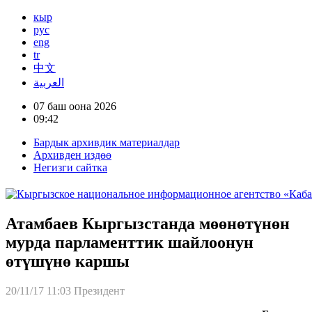
кыр
рус
eng
tr
中文
العربية
07 баш оона 2026
09:42
Бардык архивдик материалдар
Архивден издөө
Негизги сайтка
Атамбаев Кыргызстанда мөөнөтүнөн
мурда парламенттик шайлоонун
өтүшүнө каршы
20/11/17 11:03
Президент