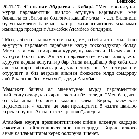
Биш
кек,
20.11.17. /Салтанат Абдраева - Кабар/.
“Мен мөөнөтүнөн
мурда парламенттик шайлоо өтүшүнө каршымын, мен
бардыгы өз убагында болгонун каалайт элем”, - деп билдирди
бүгүн мамлекет башчысы катары жыйынтыктоочу маалымат
жыйында президент Алмазбек Атамбаев билдирди.
“Мен, албетте, парламентти сындайм, себеби алты жыл бою
өнүгүүгө парламент тарабынан катуу тоскоолдуктар болду.
Мисалга алсак, темир жол курулушу маселеси. Насыя алып,
курууга болот эле. Ал эми парламентте насыя алып, жол
курууга каршы депутаттар бар. Анда кандайдыр бир сабатсыз
алысты көрө албагандар адамдар чогулган. Үч тегирменчи
отурушат, а биз алардын айынан бюджетке млрд сомдорду
албай калышыбыз мүмкүн”, - деди Атамбаев.
Мамлекет башчы ал мөөнөтүнөн мурда парламенттик
шайлоону өткөрүүгө каршы экенин белгиледи. “Мен бардыгы
өз убагында болгонун каалайт элем. Бирок, келечекте
парламентти 4 жылга, ал эми президентти 5 жылга шайлоо
керек көрүнөт. Анткени эл чарчоодо”,- деди ал.
Атамбаев өзүнүн президенттигинен кийин өлкөнүн кадрдык
саясатына кийлигишпестигине ишендирди. Бирок, өлкөгө
анын байланыштары керек болоруна ишенет.