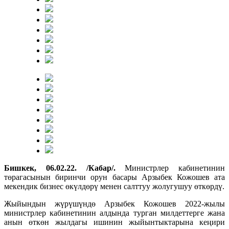
Бишкек, 06.02.22. /Кабар/.
Министрлер кабинетинин
төрагасынын биринчи орун басары Арзыбек Кожошев ата
мекендик бизнес өкүлдөрү менен салттуу жолугушуу өткөрдү.
Жыйындын жүрүшүндө Арзыбек Кожошев 2022-жылы
министрлер кабинетинин алдында турган милдеттерге жана
анын өткөн жылдагы ишинин жыйынтыктарына кеңири