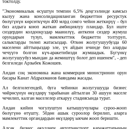
токтолду.
"Экономикалык өсүштүн темпин 6,5% деңгээлинде камсыз
кылуу жана консолидацияланган бюджеттин ресурстук
бөлүгүнүн көрсөткүчүн 400 млрд сомго чейин жеткирүү – бул
биз алдыга коюп жаткан амбициялуу пландар. Бул иште
сиздердин колдооңуздар маанилүү, анткени сиздер жумуш
орундарын түзүп, мамлекеттик бюджетти толтуруп,
салыктарды төлөп жатасыздар. Өткөн жолугушуубузда 60
маселени айттыңыздар эле, үч айдын ичинде биз аларды
чечүүгө болгон күч-аракетибизди жумшадык. Бүгүнкү
жолугушуубуз мындан да жемиштүү болот деп ишенем", - деп
белгиледи Арзыбек Кожошев.
Андан соң экономика жана коммерция министринин орун
басары Канат Абдрахманов баяндама жасады.
Ал белгилегендей, буга чейинки жолугушууда бизнес
чөйрөсүнүн өкүлдөрү тарабынан айтылган 30 ашуун маселе
чечилип, калган маселелер аткаруу стадиясында турат.
Андан кийин чогулуштун катышуучулары суроо-жооп
бөлүгүнө өтүштү. 50дөн ашык суроолор берилип, аларга
мамлекеттик органдардын өкүлдөрү ыкчам жооп беришти.
Алсак, бизнес өкүлдөрү автотранспорт каражаттарынын