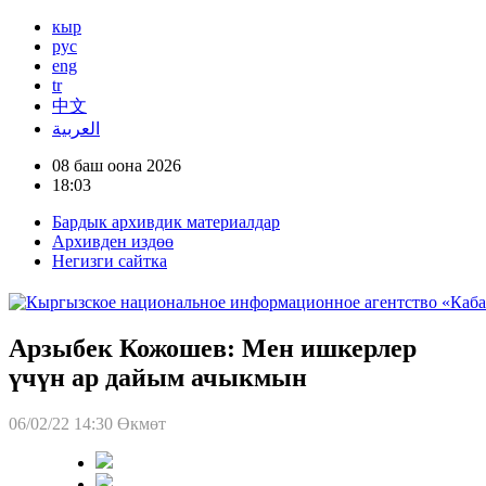
кыр
рус
eng
tr
中文
العربية
08 баш оона 2026
18:03
Бардык архивдик материалдар
Архивден издөө
Негизги сайтка
Арзыбек Кожошев: Мен ишкерлер
үчүн ар дайым ачыкмын
06/02/22 14:30
Өкмөт