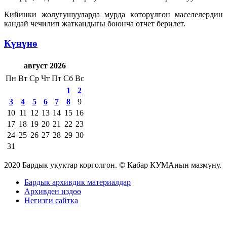
Кийинки жолугушууларда мурда көтөрүлгөн маселелердин
кандай чечилип жаткандыгы боюнча отчет берилет.
Күнүнө
август 2026
Пн
Вт
Ср
Чт
Пт
Сб
Вс
1
2
3
4
5
6
7
8
9
10
11
12
13
14
15
16
17
18
19
20
21
22
23
24
25
26
27
28
29
30
31
2020 Бардык укуктар корголгон. © Кабар КУМАнын мазмуну.
Бардык архивдик материалдар
Архивден издөө
Негизги сайтка