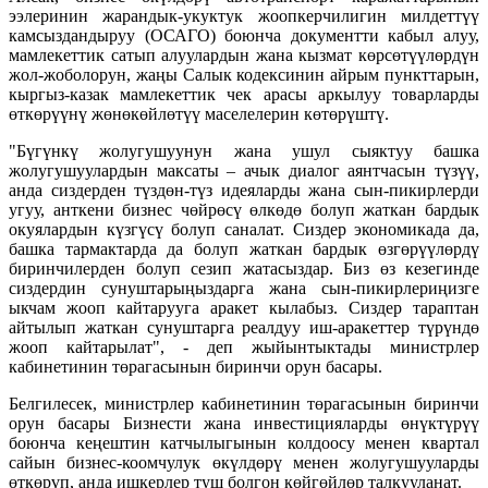
ээлеринин жарандык-укуктук жоопкерчилигин милдеттүү
камсыздандыруу (ОСАГО) боюнча документти кабыл алуу,
мамлекеттик сатып алуулардын жана кызмат көрсөтүүлөрдүн
жол-жоболорун, жаңы Салык кодексинин айрым пункттарын,
кыргыз-казак мамлекеттик чек арасы аркылуу товарларды
өткөрүүнү жөнөкөйлөтүү маселелерин көтөрүштү.
"Бүгүнкү жолугушуунун жана ушул сыяктуу башка
жолугушуулардын максаты – ачык диалог аянтчасын түзүү,
анда сиздерден түздөн-түз идеяларды жана сын-пикирлерди
угуу, анткени бизнес чөйрөсү өлкөдө болуп жаткан бардык
окуялардын күзгүсү болуп саналат. Сиздер экономикада да,
башка тармактарда да болуп жаткан бардык өзгөрүүлөрдү
биринчилерден болуп сезип жатасыздар. Биз өз кезегинде
сиздердин сунуштарыңыздарга жана сын-пикирлериңизге
ыкчам жооп кайтарууга аракет кылабыз. Сиздер тараптан
айтылып жаткан сунуштарга реалдуу иш-аракеттер түрүндө
жооп кайтарылат", - деп жыйынтыктады министрлер
кабинетинин төрагасынын биринчи орун басары.
Белгилесек, министрлер кабинетинин төрагасынын биринчи
орун басары Бизнести жана инвестицияларды өнүктүрүү
боюнча кеңештин катчылыгынын колдоосу менен квартал
сайын бизнес-коомчулук өкүлдөрү менен жолугушууларды
өткөрүп, анда ишкерлер туш болгон көйгөйлөр талкууланат.