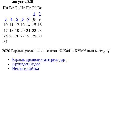
август 2026
Пн
Вт
Ср
Чт
Пт
Сб
Вс
1
2
3
4
5
6
7
8
9
10
11
12
13
14
15
16
17
18
19
20
21
22
23
24
25
26
27
28
29
30
31
2020 Бардык укуктар корголгон. © Кабар КУМАнын мазмуну.
Бардык архивдик материалдар
Архивден издөө
Негизги сайтка