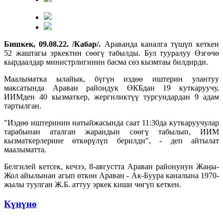
Бишкек, 09.08.22. /Кабар/.
Араванда каналга түшүп кеткен
52 жаштагы эркектин сөөгү табылды. Бул тууралуу Өзгөчө
кырдаалдар министрлигинин басма сөз кызмтаы билдирди.
Маалыматка ылайык, бүгүн издөө иштерин улантуу
максатында Араван райондук ӨКБдан 19 куткаруучу,
ИИМден 40 кызматкер, жергиликтүү тургундардан 9 адам
тартылган.
"Издөө иштеринин натыйжасында саат 11:30да куткаруучулар
тарабынан аталган жарандын сөөгү табылып, ИИМ
кызматкерлерине өткөрүлүп берилди", - деп айтылат
маалыматта.
Белгилей кетсек, кечээ, 8-августта Араван районунун Жаңы-
Жол айылынан агып өткөн Араван - Ак-Буура каналына 1970-
жылы туулган Ж.Б. аттуу эркек киши чөгүп кеткен.
Күнүнө