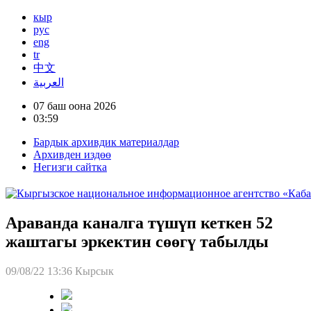
кыр
рус
eng
tr
中文
العربية
07 баш оона 2026
03:59
Бардык архивдик материалдар
Архивден издөө
Негизги сайтка
Араванда каналга түшүп кеткен 52
жаштагы эркектин сөөгү табылды
09/08/22 13:36
Кырсык