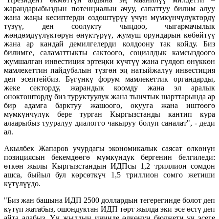
жарандарыбыздын потенциалын ачуу, сапаттуу билим алуу
жана жаңы кесиптерди өздөштүрүү үчүн мүмкүнчүлүктөрдү
түзүү, ден соолукту чыңдоо, чыгармачылык
жөндөмдүүлүктөрүн өнүктүрүү, жумуш орундарын көбөйтүү
жана ар кандай демилгелерди колдоону так койду. Биз
билимге, саламаттыкты сактоого, социалдык камсыздоого
жумшалган инвестиция эртеңки күчтүү жана гүлдөп өнүккөн
мамлекеттин пайдубалын түзгөн эң натыйжалуу инвестиция
деп эсептейбиз. Бүгүнкү форум мамлекеттик органдарды,
жеке секторду, жарандык коомду жана эл аралык
өнөктөштөрдү биз туруктуулук жана тынчтык шарттарында ар
бир адамга барктуу жашоого, окууга жана иштөөгө
мүмкүнчүлүк бере турган Кыргызстанды кантип кура
алаарыбыз тууралуу диалогго чакыруу болуп саналат", - деди
ал.
Акылбек Жапаров учурдагы экономикалык саясат өлкөнүн
позициясын бекемдөөгө мүмкүндүк бергенин белгиледи:
өткөн жылы Кыргызстандын ИДПсы 1,2 триллион сомдон
ашса, быйыл бул көрсөткүч 1,5 триллион сомго жетиши
күтүлүүдө.
"Биз жан башына ИДП 2500 доллардын тегерегинде болот деп
күтүп жатабыз, ошондуктан ИДП төрт жылда эки эсе өстү деп
айта алабыз. Үч жылдын ичинде өлкөнүн бюджети үч эсеге