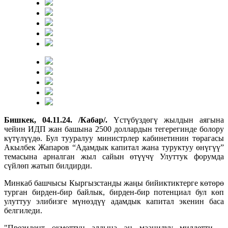
Бишкек, 04.11.24. /Кабар/.
Үстүбүздөгү жылдын аягына
чейин ИДП жан башына 2500 доллардын тегерегинде болору
күтүлүүдө. Бул тууралуу министрлер кабинетинин төрагасы
Акылбек Жапаров “Адамдык капитал жана туруктуу өнүгүү”
темасына арналган жыл сайын өтүүчү Улуттук форумда
сүйлөп жатып билдирди.
Минкаб башчысы Кыргызстанды жаңы бийиктиктерге көтөрө
турган бирден-бир байлык, бирден-бир потенциал бул көп
улуттуу элибизге мүнөздүү адамдык капитал экенин баса
белгиледи.
"Президент өкмөттүн алдына эң маанилүү милдетти –