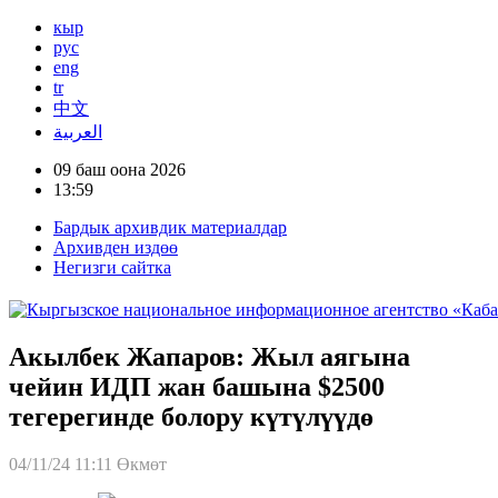
кыр
рус
eng
tr
中文
العربية
09 баш оона 2026
13:59
Бардык архивдик материалдар
Архивден издөө
Негизги сайтка
Акылбек Жапаров: Жыл аягына
чейин ИДП жан башына $2500
тегерегинде болору күтүлүүдө
04/11/24 11:11
Өкмөт