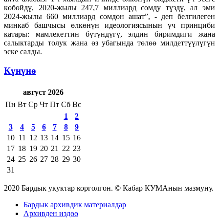
көбөйдү, 2020-жылы 247,7 миллиард сомду түздү, ал эми
2024-жылы 660 миллиард сомдон ашат”, - деп белгилеген
минкаб башчысы өлкөнүн идеологиясынын үч принциби
катары: мамлекеттин бүтүндүгү, элдин биримдиги жана
салыктарды толук жана өз убагында төлөө милдеттүүлүгүн
эске салды.
Күнүнө
август 2026
Пн
Вт
Ср
Чт
Пт
Сб
Вс
1
2
3
4
5
6
7
8
9
10
11
12
13
14
15
16
17
18
19
20
21
22
23
24
25
26
27
28
29
30
31
2020 Бардык укуктар корголгон. © Кабар КУМАнын мазмуну.
Бардык архивдик материалдар
Архивден издөө