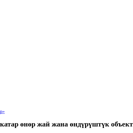
 катар өнөр жай жана өндүрүштүк объе