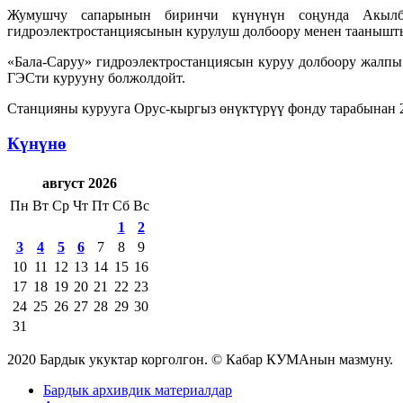
Жумушчу сапарынын биринчи күнүнүн соңунда Акылбе
гидроэлектростанциясынын курулуш долбоору менен таанышт
«Бала-Саруу» гидроэлектростанциясын куруу долбоору жалпы 
ГЭСти курууну болжолдойт.
Станцияны курууга Орус-кыргыз өнүктүрүү фонду тарабынан 2
Күнүнө
август 2026
Пн
Вт
Ср
Чт
Пт
Сб
Вс
1
2
3
4
5
6
7
8
9
10
11
12
13
14
15
16
17
18
19
20
21
22
23
24
25
26
27
28
29
30
31
2020 Бардык укуктар корголгон. © Кабар КУМАнын мазмуну.
Бардык архивдик материалдар