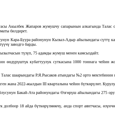
гасы Акылбек Жапаров жумушчу сапарынын алкагында Талас о
зматы билдирет.
усунун Кара-Буура районунун Кызыл-Адыр айылындагы сүттү ка
үүчү заводго барды.
кызылчасын түзүп, 75 адамды жумуш менен камсыздайт.
йин өндүрүштүк кубаттуулук суткасына 1000 тоннага чейин жо
н Талас шаарындагы Р.Я.Рысаков атындагы №2 орто мектебинин
елген жана 2022-жылдын III кварталына чейин бүткөрүлөт. Куру
блусунун Бакай-Ата районундагы Өзгөрүш айылындагы 275 орун
долбоор 18 айда бүткөрүлмөкчү, анда спорт аянтчасы, өзүнчө