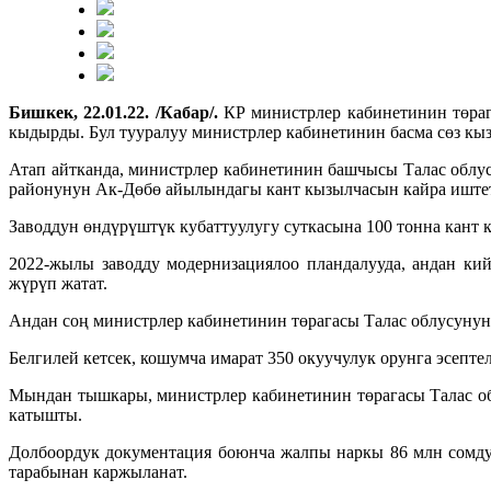
Бишкек, 22.01.22. /Кабар/.
КР министрлер кабинетинин төра
кыдырды. Бул тууралуу министрлер кабинетинин басма сөз кы
Атап айтканда, министрлер кабинетинин башчысы Талас обл
районунун Ак-Дөбө айылындагы кант кызылчасын кайра иштет
Заводдун өндүрүштүк кубаттуулугу суткасына 100 тонна кант 
2022-жылы заводду модернизациялоо пландалууда, андан ки
жүрүп жатат.
Андан соң министрлер кабинетинин төрагасы Талас облусуну
Белгилей кетсек, кошумча имарат 350 окуучулук орунга эсепт
Мындан тышкары, министрлер кабинетинин төрагасы Талас о
катышты.
Долбоордук документация боюнча жалпы наркы 86 млн сомдук 
тарабынан каржыланат.