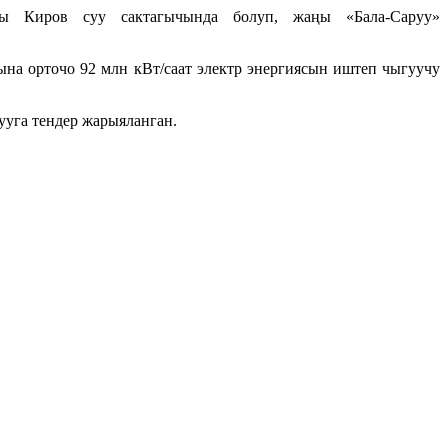
ы Киров суу сактагычында болуп, жаңы «Бала-Саруу»
ына орточо 92 млн кВт/саат электр энергиясын иштеп чыгуучу
уга тендер жарыяланган.