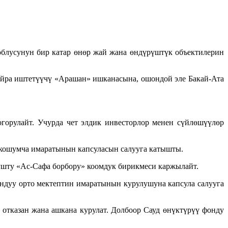
блусунун бир катар өнөр жай жана өндүрүштүк объектилерин
йра иштетүүчү «Арашан» ишканасына, ошондой эле Бакай-Ата
горулайт. Учурда чет элдик инвесторлор менен сүйлөшүүлөр
 кошумча имаратынын капсуласын салууга катышты.
лушту «Ас-Сафа борбору» коомдук бирикмеси каржылайт.
дуу орто мектептин имаратынын курулушуна капсула салууга
 отказан жана ашкана курулат. Долбоор Сауд өнүктүрүү фонду