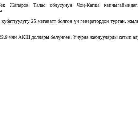
к Жапаров Талас облусунун Чоң-Капка капчыгайындаг
ы.
кубаттуулугу 25 мегаватт болгон үч генератордон турган, жыл
2,9 млн АКШ доллары бөлүнгөн. Учурда жабдууларды сатып алу