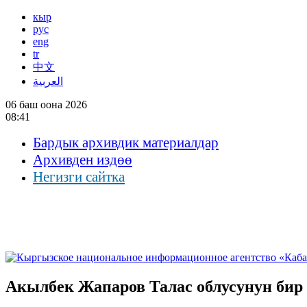
кыр
рус
eng
tr
中文
العربية
06 баш оона 2026
08:41
Бардык архивдик материалдар
Архивден издөө
Негизги сайтка
Акылбек Жапаров Талас облусунун бир