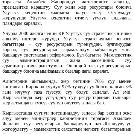
төрагасы Акылбек Жапаровдун жетекчилиги алдында
президентке караштуу Суу жана жер ресурстары боюнча
Улуттук кеңештин жыйыны болуп өттү. Отурумдун
жүрүшүндө Улуттук кеңештин отчету угулуп, алдыдагы
пландары каралды.
Учурда 2040-жылга чейин КР Улуттук суу стратегиясын ишке
ашыруу иштери жүрүүдө. Улуттук стратегиянын негизги
багыттары – суу ресурстарын түгөнүүдөн, булгануудан
коргоо, суу ресурстарын сарамжалдуу пайдалануу жана
башкаруу системасын реформалоо. Бул багытта, Мамлекеттик
суу администрациясын жана бассейндик суу
администрацияларын түзүлөт. Ошондой эле, суу ресурстарын
башкаруу боюнча мыйзамдык базалар дагы каралат.
Адистердин айтымында, жер бетинин 70% суу менен
капталган. Бирок ал суунун 97% туздуу суу болсо, калган 3%
гана ичүүчү таза (тузсуз) суу болуп саналат. Ал эми,
Кыргызстанда жер үстүндөгү суу ресурстарынан тышкары
жер астындагы тузсуз суунун олуттуу запасы бар.
Кыргызстанда суунун потенциалдуу запасы бар экенин эске
алуу менен министрлер кабинетинин төрагасы Акылбек
Жапаров суу ресурстарын башкаруунун натыйжалуулугун
жогорулатуу – мамлекеттик саясаттын негизги багыттарынын