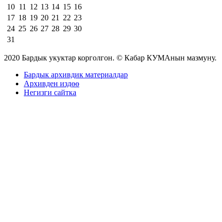
10
11
12
13
14
15
16
17
18
19
20
21
22
23
24
25
26
27
28
29
30
31
2020 Бардык укуктар корголгон. © Кабар КУМАнын мазмуну.
Бардык архивдик материалдар
Архивден издөө
Негизги сайтка