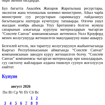
бири экенин билдирди.
Бул багытта Акылбек Жапаров Жаратылыш ресурстары,
экология жана техникалык көзөмөл министрине, Айыл чарба
министрине суу ресурстарын сарамжалдуу пайдалануу
багытындагы иштерди күчөтүүнү тапшырды. Өзгөчө ушул
жылдын ноябрь айында Улуу Британияга болгон жумуш
сапарынын алкагында курулуш материалдарын чыгарган
“Concrete Canvas” компаниясынын жетекчиси Уилл Кроуфорд
менен жолугушууда жетишилген макулдашууну ишке ашыруу.
Белгилей кетсек, эки тараптуу жолугушуунун жыйынтыгында
Кыргыз Республикасынын аймагында “Concrete Canvas”
компаниясынын заводун куруу жетишилген болчу. “Concrete
Canvas” компаниясы чыгарган материалдар ири каналдардын,
суу сактоочу жайлардын алдына төшөлүп суунун жоголуусун
азайтат.
Күнүнө
август 2026
Пн
Вт
Ср
Чт
Пт
Сб
Вс
1
2
3
4
5
6
7
8
9