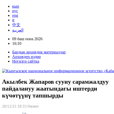
кыр
рус
eng
tr
中文
العربية
09 баш оона 2026
16:10
Бардык архивдик материалдар
Архивден издөө
Негизги сайтка
Акылбек Жапаров сууну сарамжалдуу
пайдалануу жаатындагы иштерди
күчөтүүнү тапшырды
20/12/23 18:33
Өкмөт