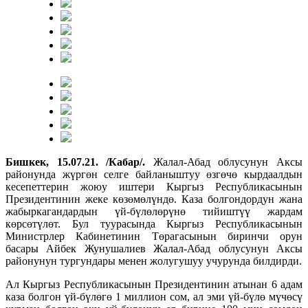
Бишкек, 15.07.21. /Кабар/.
Жалал-Абад облусунун Аксы
районунда жүргөн селге байланыштуу өзгөчө кырдаалдын
кесепеттерин жоюу иштери Кыргыз Республикасынын
Президентинин жеке көзөмөлүндө. Каза болгондордун жана
жабыркагандардын үй-бүлөлөрүнө тийиштүү жардам
көрсөтүлөт. Бул туурасында Кыргыз Республикасынын
Министрлер Кабинетинин Төрагасынын биринчи орун
басары Айбек Жунушалиев Жалал-Абад облусунун Аксы
районунун тургундары менен жолугушуу учурунда билдирди.
Ал Кыргыз Республикасынын Президентинин атынан 6 адам
каза болгон үй-бүлөгө 1 миллион сом, ал эми үй-бүлө мүчөсү