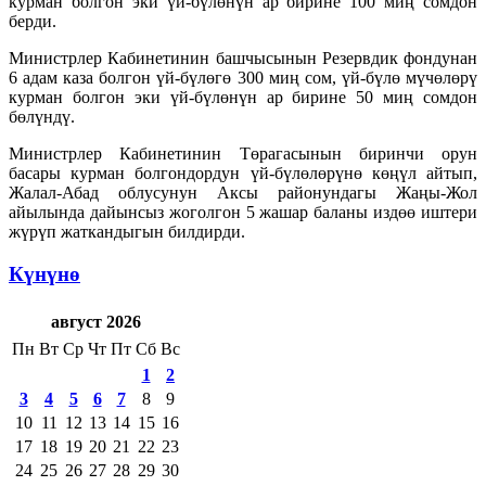
курман болгон эки үй-бүлөнүн ар бирине 100 миң сомдон
берди.
Министрлер Кабинетинин башчысынын Резервдик фондунан
6 адам каза болгон үй-бүлөгө 300 миң сом, үй-бүлө мүчөлөрү
курман болгон эки үй-бүлөнүн ар бирине 50 миң сомдон
бөлүндү.
Министрлер Кабинетинин Төрагасынын биринчи орун
басары курман болгондордун үй-бүлөлөрүнө көңүл айтып,
Жалал-Абад облусунун Аксы районундагы Жаңы-Жол
айылында дайынсыз жоголгон 5 жашар баланы издөө иштери
жүрүп жаткандыгын билдирди.
Күнүнө
август 2026
Пн
Вт
Ср
Чт
Пт
Сб
Вс
1
2
3
4
5
6
7
8
9
10
11
12
13
14
15
16
17
18
19
20
21
22
23
24
25
26
27
28
29
30