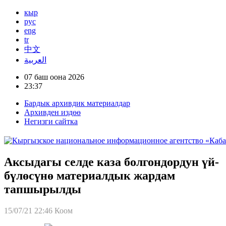
кыр
рус
eng
tr
中文
العربية
07 баш оона 2026
23:37
Бардык архивдик материалдар
Архивден издөө
Негизги сайтка
Аксыдагы селде каза болгондордун үй-
бүлөсүнө материалдык жардам
тапшырылды
15/07/21 22:46
Коом