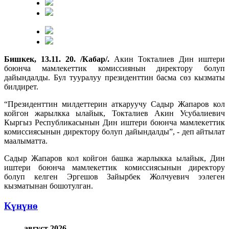
Бишкек, 13.11. 20. /Кабар/.
Акин Токталиев Дин иштери
боюнча мамлекеттик комиссиянын директору болуп
дайындалды. Бул тууралуу президенттин басма сөз кызматы
билдирет.
“Президенттин милдеттерин аткаруучу Садыр Жапаров кол
койгон жарылкка ылайык, Токталиев Акин Усубалиевич
Кыргыз Республикасынын Дин иштери боюнча мамлекеттик
комиссиясынын директору болуп дайындалды”, - деп айтылат
маалыматта.
Садыр Жапаров кол койгон башка жарлыкка ылайык, Дин
иштери боюнча мамлекеттик комиссиясынын директору
болуп келген Эргешов Зайырбек Жолчуевич ээлеген
кызматынан бошотулган.
Күнүнө
август 2026