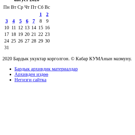
Пн
Вт
Ср
Чт
Пт
Сб
Вс
1
2
3
4
5
6
7
8
9
10
11
12
13
14
15
16
17
18
19
20
21
22
23
24
25
26
27
28
29
30
31
2020 Бардык укуктар корголгон. © Кабар КУМАнын мазмуну.
Бардык архивдик материалдар
Архивден издөө
Негизги сайтка