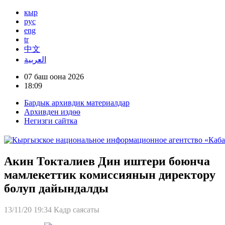
кыр
рус
eng
tr
中文
العربية
07 баш оона 2026
18:09
Бардык архивдик материалдар
Архивден издөө
Негизги сайтка
Акин Токталиев Дин иштери боюнча
мамлекеттик комиссиянын директору
болуп дайындалды
13/11/20 19:34
Кадр саясаты