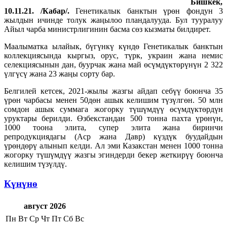
Бишкек,
10.11.21. /Кабар/.
Генетикалык банктын үрөн фондун 3
жылдын ичинде толук жаңылоо пландалууда. Бул тууралуу
Айыл чарба министрлигинин басма сөз кызматы билдирет.
Маалыматка ылайык, бүгүнкү күндө Генетикалык банктын
коллекциясында кыргыз, орус, түрк, украин жана немис
селекциясынын дан, буурчак жана май өсүмдүктөрүнүн 2 322
үлгүсү жана 23 жаңы сорту бар.
Белгилей кетсек, 2021-жылы жазгы айдап себүү боюнча 35
үрөн чарбасы менен 50дөн ашык келишим түзүлгөн. 50 млн
сомдон ашык суммага жогорку түшүмдүү өсүмдүктөрдүн
уруктары берилди. Өзбекстандан 500 тонна пахта үрөнүн,
1000 тоона элита, супер элита жана биринчи
репродукциядагы (Аср жана Давр) күздүк буудайдын
үрөндөрү алынып келди. Ал эми Казакстан менен 1000 тонна
жогорку түшүмдүү жазгы эгиндерди бекер жеткирүү боюнча
келишим түзүлдү.
Күнүнө
август 2026
Пн
Вт
Ср
Чт
Пт
Сб
Вс