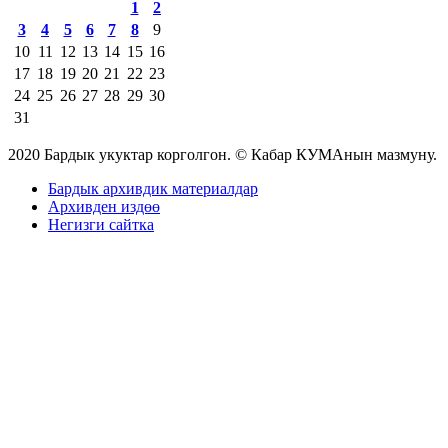
1
2
3
4
5
6
7
8
9
10
11
12
13
14
15
16
17
18
19
20
21
22
23
24
25
26
27
28
29
30
31
2020 Бардык укуктар корголгон. © Кабар КУМАнын мазмуну.
Бардык архивдик материалдар
Архивден издөө
Негизги сайтка