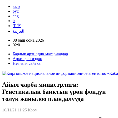
кыр
рус
eng
tr
中文
العربية
08 баш оона 2026
02:01
Бардык архивдик материалдар
Архивден издөө
Негизги сайтка
Айыл чарба министрлиги:
Генетикалык банктын үрөн фондун
толук жаңылоо пландалууда
10/11/21 11:25
Коом