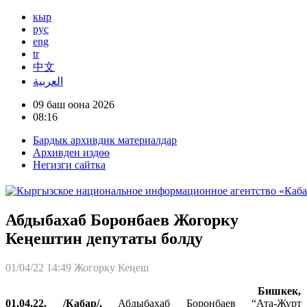
кыр
рус
eng
tr
中文
العربية
09 баш оона 2026
08:16
Бардык архивдик материалдар
Архивден издөө
Негизги сайтка
Абдыбахаб Боронбаев Жогорку
Кеңештин депутаты болду
01/04/22 14:49
Жогорку Кеңеш
Бишкек,
01.04.22. /Кабар/.
Абдыбахаб Боронбаев “Ата-Журт