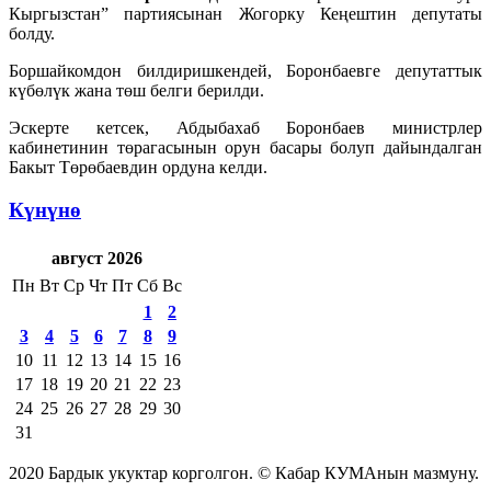
Кыргызстан” партиясынан Жогорку Кеңештин депутаты
болду.
Боршайкомдон билдиришкендей, Боронбаевге депутаттык
күбөлүк жана төш белги берилди.
Эскерте кетсек, Абдыбахаб Боронбаев министрлер
кабинетинин төрагасынын орун басары болуп дайындалган
Бакыт Төрөбаевдин ордуна келди.
Күнүнө
август 2026
Пн
Вт
Ср
Чт
Пт
Сб
Вс
1
2
3
4
5
6
7
8
9
10
11
12
13
14
15
16
17
18
19
20
21
22
23
24
25
26
27
28
29
30
31
2020 Бардык укуктар корголгон. © Кабар КУМАнын мазмуну.