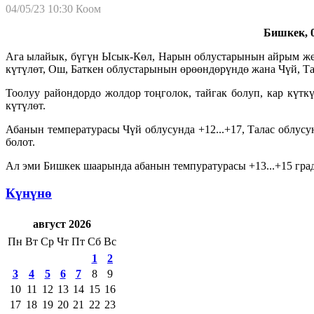
04/05/23 10:30
Коом
Бишкек, 0
Ага ылайык, бүгүн Ысык-Көл, Нарын облустарынын айрым жер
күтүлөт, Ош, Баткен облустарынын өрөөндөрүндө жана Чүй, Та
Тоолуу райондордо жолдор тоңголок, тайгак болуп, кар күт
күтүлөт.
Абанын температурасы Чүй облусунда +12...+17, Талас облусун
болот.
Ал эми Бишкек шаарында абанын темпуратурасы +13...+15 град
Күнүнө
август 2026
Пн
Вт
Ср
Чт
Пт
Сб
Вс
1
2
3
4
5
6
7
8
9
10
11
12
13
14
15
16
17
18
19
20
21
22
23