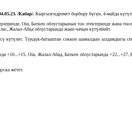
4.05.23. /Кабар/.
Кыргызгидромет борбору бүгүн, 4-майда күтүл
леринде, Ош, Баткен облустарынын тоо этектеринде жана тоол
лас, Жалал-Абад облустарында жаан-чачын күтүлбөйт.
күсү күтүлөт. Түндүк-батыштан соккон шамалдын ылдамдыгы се
да +10...+15, Ош, Жалал-Абад, Баткен облустарында +22...+27, 
уска жетет.