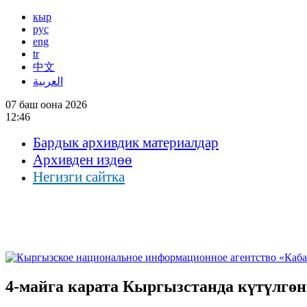
кыр
рус
eng
tr
中文
العربية
07 баш оона 2026
12:46
Бардык архивдик материалдар
Архивден издөө
Негизги сайтка
4-майга карата Кыргызстанда күтүлгө