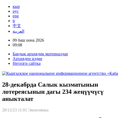
кыр
рус
eng
tr
中文
العربية
09 баш оона 2026
09:08
Бардык архивдик материалдар
Архивден издөө
Негизги сайтка
28-декабрда Салык кызматынын
лотереясынын дагы 234 жеңүүчүсү
аныкталат
28/12/23 11:01
Экономика