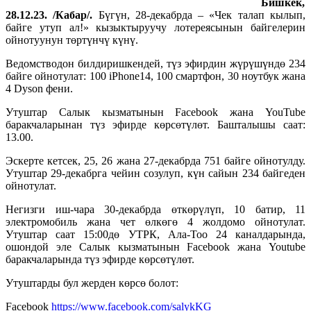
Бишкек,
28.12.23. /Кабар/.
Бүгүн, 28-декабрда – «Чек талап кылып,
байге утуп ал!» кызыктыруучу лотереясынын байгелерин
ойнотуунун төртүнчү күнү.
Ведомстводон билдиришкендей, түз эфирдин жүрүшүндө 234
байге ойнотулат: 100 iPhone14, 100 смартфон, 30 ноутбук жана
4 Dyson фени.
Утуштар Салык кызматынын Facebook жана YouTube
баракчаларынан түз эфирде көрсөтүлөт. Башталышы саат:
13.00.
Эскерте кетсек, 25, 26 жана 27-декабрда 751 байге ойнотулду.
Утуштар 29-декабрга чейин созулуп, күн сайын 234 байгеден
ойнотулат.
Негизги иш-чара 30-декабрда өткөрүлүп, 10 батир, 11
электромобиль жана чет өлкөгө 4 жолдомо ойнотулат.
Утуштар саат 15:00дө УТРК, Ала-Тоо 24 каналдарында,
ошондой эле Салык кызматынын Facebook жана Youtube
баракчаларында түз эфирде көрсөтүлөт.
Утуштарды бул жерден көрсө болот:
Facebook
https://www.facebook.com/salykKG