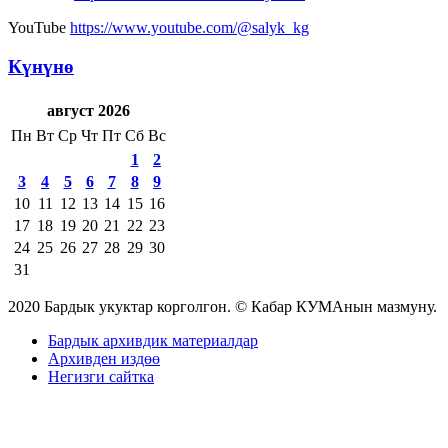
YouTube
https://www.youtube.com/@salyk_kg
Күнүнө
август 2026
Пн
Вт
Ср
Чт
Пт
Сб
Вс
1
2
3
4
5
6
7
8
9
10
11
12
13
14
15
16
17
18
19
20
21
22
23
24
25
26
27
28
29
30
31
2020 Бардык укуктар корголгон. © Кабар КУМАнын мазмуну.
Бардык архивдик материалдар
Архивден издөө
Негизги сайтка