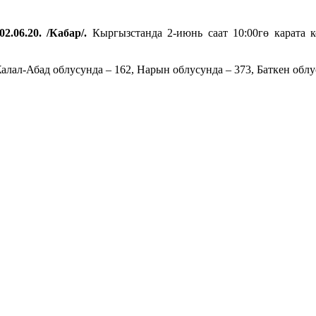
0
2
.06.20. /Кабар/.
Кыргызстанда 2-июнь саат 10:00гө карата 
алал-Абад облусунда – 162, Нарын облусунда – 373, Баткен облу