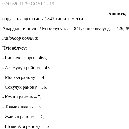
02/06/20 11:30
COVID - 19
Бишкек, 
ооругандардын саны 1845 кишиге жетти.
Алардын ичинен - Чүй облусунда – 841, Ош облусунда – 426, Ж
Райондор боюнча:
Чүй облусу:
- Бишкек шаары – 468,
- Аламүдүн району – 43,
- Москва району – 14,
- Сокулук району – 36,
- Кемин району – 7,
- Токмок шаары – 3,
- Жайыл району – 15,
- Ысык-Ата району – 12,