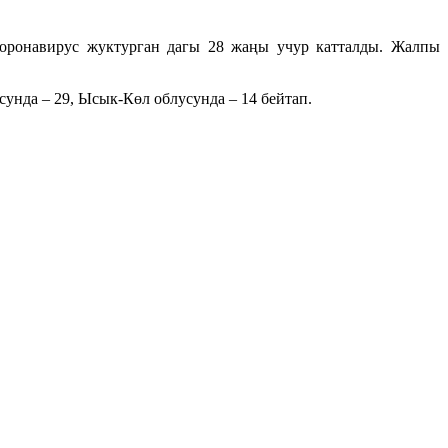
коронавирус жуктурган дагы 28 жаңы учур катталды. Жалпы
сунда – 29, Ысык-Көл облусунда – 14 бейтап.