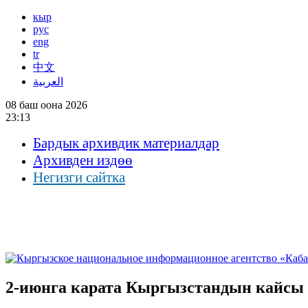
кыр
рус
eng
tr
中文
العربية
08 баш оона 2026
23:13
Бардык архивдик материалдар
Архивден издөө
Негизги сайтка
2-июнга карата Кыргызстандын кайсы 