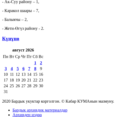
- Ак-Суу району – 1,
- Каракол шаары – 7,
- Балыкчы – 2,
- Жети-Өгүз району - 2.
Күнүнө
август 2026
Пн
Вт
Ср
Чт
Пт
Сб
Вс
1
2
3
4
5
6
7
8
9
10
11
12
13
14
15
16
17
18
19
20
21
22
23
24
25
26
27
28
29
30
31
2020 Бардык укуктар корголгон. © Кабар КУМАнын мазмуну.
Бардык архивдик материалдар
Архивден издөө