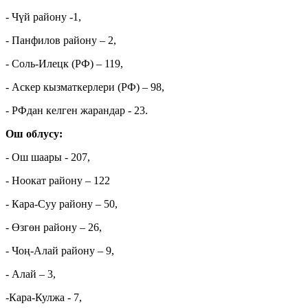
- Чүй району -1,
- Панфилов району – 2,
- Соль-Илецк (РФ) – 119,
- Аскер кызматкерлери (РФ) – 98,
- РФдан келген жарандар - 23.
Ош облусу:
- Ош шаары - 207,
- Ноокат району – 122
- Кара-Суу району – 50,
- Өзгөн району – 26,
- Чоң-Алай району – 9,
- Алай – 3,
-Кара-Кулжа - 7,