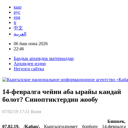
кыр
рус
eng
tr
中文
العربية
06 баш оона 2026
22:46
Бардык архивдик материалдар
Архивден издөө
Негизги сайтка
14-февралга чейин аба ырайы кандай
болот? Синоптиктердин жообу
07/02/19 17:31
Коом
Бишкек,
07.02.19. /Кабар/.
Кыргызгидромет борбору 14-февралга