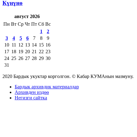
Күнүнө
август 2026
Пн
Вт
Ср
Чт
Пт
Сб
Вс
1
2
3
4
5
6
7
8
9
10
11
12
13
14
15
16
17
18
19
20
21
22
23
24
25
26
27
28
29
30
31
2020 Бардык укуктар корголгон. © Кабар КУМАнын мазмуну.
Бардык архивдик материалдар
Архивден издөө
Негизги сайтка