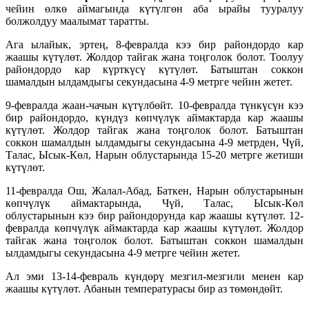
чейин өлкө аймагында күтүлгөн аба ырайы тууралуу
болжолдуу маалымат таратты.
Ага ылайык, эртең, 8-февралда кээ бир райондордо кар
жаашы күтүлөт. Жолдор тайгак жана тоңголок болот. Тоолуу
райондордо кар күрткүсү күтүлөт. Батыштан соккон
шамалдын ылдамдыгы секундасына 4-9 метрге чейин жетет.
9-февралда жаан-чачын күтүлбөйт. 10-февралда түнкүсүн кээ
бир райондордо, күндүз көпчүлүк аймактарда кар жаашы
күтүлөт. Жолдор тайгак жана тоңголок болот. Батыштан
соккон шамалдын ылдамдыгы секундасына 4-9 метрден, Чүй,
Талас, Ысык-Көл, Нарын облустарында 15-20 метрге жетиши
күтүлөт.
11-февралда Ош, Жалал-Абад, Баткен, Нарын облустарынын
көпчүлүк аймактарында, Чүй, Талас, Ысык-Көл
облустарынын кээ бир райондорунда кар жаашы күтүлөт. 12-
февралда көпчүлүк аймактарда кар жаашы күтүлөт. Жолдор
тайгак жана тоңголок болот. Батыштан соккон шамалдын
ылдамдыгы секундасына 4-9 метрге чейин жетет.
Ал эми 13-14-февраль күндөрү мезгил-мезгили менен кар
жаашы күтүлөт. Абанын температурасы бир аз төмөндөйт.