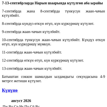
7-13-сентябрларда
Нарын шаарында күтүлгөн аба
ырайы
7-сентябрда жана 8-сентябрда түнкүсүн жаан-чачын
күтүлбөйт.
8-сентябрда күндүз өткүн өтүп, күн күркүрөшү күтүлөт.
9-сентябрда жаан-чачын күтүлбөйт.
10-сентябрда түнкүсүн жаан-чачын күтүлбөйт. Күндүз өткүн
өтүп, күн күркүрөшү мүмкүн.
11-сентябрда жаан-чачын күтүлбөйт.
12-сентябрда өткүн өтүп, күн күркүрөшү күтүлөт.
13-сентябрда жаан-чачын күтүлбөйт.
Батыштан соккон шамалдын ылдамдыгы секундасына 4-9
метрге жетиши күтүлөт.
Күнүнө
август 2026
Пн
Вт
Ср
Чт
Пт
Сб
Вс