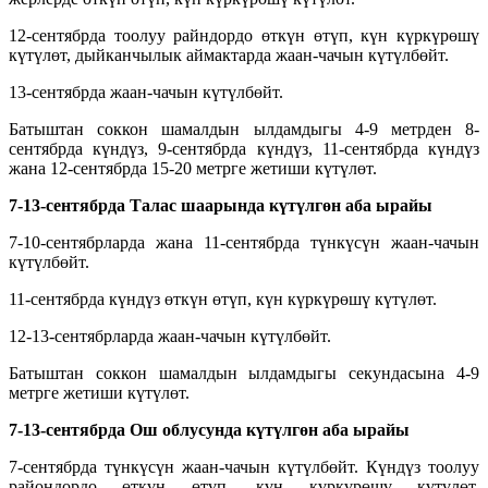
12-сентябрда тоолуу райндордо өткүн өтүп, күн күркүрөшү
күтүлөт, дыйканчылык аймактарда жаан-чачын күтүлбөйт.
13-сентябрда жаан-чачын күтүлбөйт.
Батыштан соккон шамалдын ылдамдыгы 4-9 метрден 8-
сентябрда күндүз, 9-сентябрда күндүз, 11-сентябрда күндүз
жана 12-сентябрда 15-20 метрге жетиши күтүлөт.
7-13-сентябрда
Талас шаарында күтүлгөн аба
ырайы
7-10-сентябрларда жана 11-сентябрда түнкүсүн жаан-чачын
күтүлбөйт.
11-сентябрда күндүз өткүн өтүп, күн күркүрөшү күтүлөт.
12-13-сентябрларда жаан-чачын күтүлбөйт.
Батыштан соккон шамалдын ылдамдыгы секундасына 4-9
метрге жетиши күтүлөт.
7-13-сентябрда
Ош облусунда күтүлгөн аба
ырайы
7-сентябрда түнкүсүн жаан-чачын күтүлбөйт. Күндүз тоолуу
райондордо өткүн өтүп, күн күркүрөшү күтүлөт,