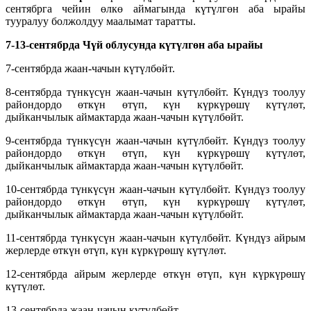
сентябрга чейин өлкө аймагында күтүлгөн аба ырайы
тууралуу болжолдуу маалымат таратты.
7-13-сентябр
да
Чүй облусунда күтүлгөн аба
ырайы
7-сентябрда жаан-чачын күтүлбөйт.
8-сентябрда түнкүсүн жаан-чачын күтүлбөйт. Күндүз тоолуу
райондордо өткүн өтүп, күн күркүрөшү күтүлөт,
дыйканчылык аймактарда жаан-чачын күтүлбөйт.
9-сентябрда түнкүсүн жаан-чачын күтүлбөйт. Күндүз тоолуу
райондордо өткүн өтүп, күн күркүрөшү күтүлөт,
дыйканчылык аймактарда жаан-чачын күтүлбөйт.
10-сентябрда түнкүсүн жаан-чачын күтүлбөйт. Күндүз тоолуу
райондордо өткүн өтүп, күн күркүрөшү күтүлөт,
дыйканчылык аймактарда жаан-чачын күтүлбөйт.
11-сентябрда түнкүсүн жаан-чачын күтүлбөйт. Күндүз айрым
жерлерде өткүн өтүп, күн күркүрөшү күтүлөт.
12-сентябрда айрым жерлерде өткүн өтүп, күн күркүрөшү
күтүлөт.
13-сентябрда жаан-чачын күтүлбөйт.