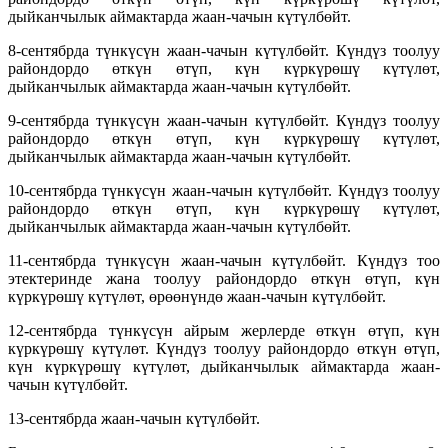
дыйканчылык аймактарда жаан-чачын күтүлбөйт.
8-сентябрда түнкүсүн жаан-чачын күтүлбөйт. Күндүз тоолуу
райондордо өткүн өтүп, күн күркүрөшү күтүлөт,
дыйканчылык аймактарда жаан-чачын күтүлбөйт.
9-сентябрда түнкүсүн жаан-чачын күтүлбөйт. Күндүз тоолуу
райондордо өткүн өтүп, күн күркүрөшү күтүлөт,
дыйканчылык аймактарда жаан-чачын күтүлбөйт.
10-сентябрда түнкүсүн жаан-чачын күтүлбөйт. Күндүз тоолуу
райондордо өткүн өтүп, күн күркүрөшү күтүлөт,
дыйканчылык аймактарда жаан-чачын күтүлбөйт.
11-сентябрда түнкүсүн жаан-чачын күтүлбөйт. Күндүз тоо
этектеринде жана тоолуу райондордо өткүн өтүп, күн
күркүрөшү күтүлөт, өрөөнүндө жаан-чачын күтүлбөйт.
12-сентябрда түнкүсүн айрым жерлерде өткүн өтүп, күн
күркүрөшү күтүлөт. Күндүз тоолуу райондордо өткүн өтүп,
күн күркүрөшү күтүлөт, дыйканчылык аймактарда жаан-
чачын күтүлбөйт.
13-сентябрда жаан-чачын күтүлбөйт.