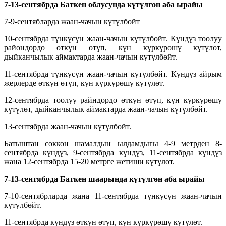
7-13-сентябрда
Баткен облусунда күтүлгөн аба
ырайы
7-9-сентябларда жаан-чачын күтүлбөйт
10-сентябрда түнкүсүн жаан-чачын күтүлбөйт. Күндүз тоолуу
райондордо өткүн өтүп, күн күркүрөшү күтүлөт,
дыйканчылык аймактарда жаан-чачын күтүлбөйт.
11-сентябрда түнкүсүн жаан-чачын күтүлбөйт. Күндүз айрым
жерлерде өткүн өтүп, күн күркүрөшү күтүлөт.
12-сентябрда тоолуу райндордо өткүн өтүп, күн күркүрөшү
күтүлөт, дыйканчылык аймактарда жаан-чачын күтүлбөйт.
13-сентябрда жаан-чачын күтүлбөйт.
Батыштан соккон шамалдын ылдамдыгы 4-9 метрден 8-
сентябрда күндүз, 9-сентябрда күндүз, 11-сентябрда күндүз
жана 12-сентябрда 15-20 метрге жетиши күтүлөт.
7-13-сентябрда
Баткен шаарында күтүлгөн аба
ырайы
7-10-сентябрларда жана 11-сентябрда түнкүсүн жаан-чачын
күтүлбөйт.
11-сентябрда күндүз өткүн өтүп, күн күркүрөшү күтүлөт.