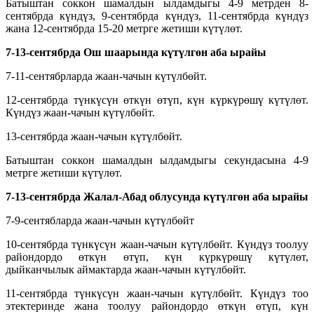
Батыштан соккон шамалдын ылдамдыгы 4-9 метрден 8-
сентябрда күндүз, 9-сентябрда күндүз, 11-сентябрда күндүз
жана 12-сентябрда 15-20 метрге жетиши күтүлөт.
7-13-сентябрда
Ош шаарында күтүлгөн аба
ырайы
7-11-сентябрларда жаан-чачын күтүлбөйт.
12-сентябрда түнкүсүн өткүн өтүп, күн күркүрөшү күтүлөт.
Күндүз жаан-чачын күтүлбөйт.
13-сентябрда жаан-чачын күтүлбөйт.
Батыштан соккон шамалдын ылдамдыгы секундасына 4-9
метрге жетиши күтүлөт.
7-13-сентябрда
Жалал-Абад облусунда күтүлгөн аба ырайы
7-9-сентябларда жаан-чачын күтүлбөйт
10-сентябрда түнкүсүн жаан-чачын күтүлбөйт. Күндүз тоолуу
райондордо өткүн өтүп, күн күркүрөшү күтүлөт,
дыйканчылык аймактарда жаан-чачын күтүлбөйт.
11-сентябрда түнкүсүн жаан-чачын күтүлбөйт. Күндүз тоо
этектеринде жана тоолуу райондордо өткүн өтүп, күн