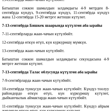
Батыштан соккон шамалдын ылдамдыгы 4-9 метрден 8-
сентябрда күндүз, 9-сентябрда күндүз, 11-сентябрда күндүз
жана 12-сентябрда 15-20 метрге жетиши күтүлөт.
7-13-сентябрда
Бишкек шаарында күтүлгөн аба
ырайы
7-11-сентябрларда жаан-чачын күтүлбөйт.
12-сентябрда өткүн өтүп, күн күркүрөшү мүмкүн.
13-сентябрда жаан-чачын күтүлбөйт.
Батыштан соккон шамалдын ылдамдыгы секундасына 4-9
метрге жетиши күтүлөт.
7-13-сентябрда
Талас облусунда күтүлгөн аба
ырайы
7-9-сентябрларда жаан-чачын күтүлбөйт.
10-сентябрда түнкүсүн жаан-чачын күтүлбөйт. Күндүз тоолуу
райондордо өткүн өтүп, күн күркүрөшү күтүлөт,
дыйканчылык аймактарда жаан-чачын күтүлбөйт.
11-сентябрда түнкүсүн жаан-чачын күтүлбөйт. Күндүз айрым
жерлерде өткүн өтүп, күн күркүрөшү күтүлөт.