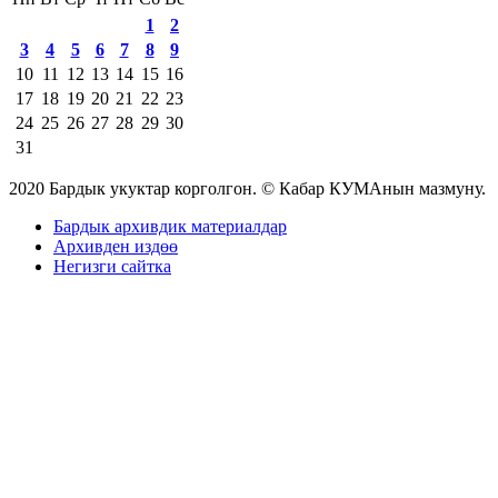
1
2
3
4
5
6
7
8
9
10
11
12
13
14
15
16
17
18
19
20
21
22
23
24
25
26
27
28
29
30
31
2020 Бардык укуктар корголгон. © Кабар КУМАнын мазмуну.
Бардык архивдик материалдар
Архивден издөө
Негизги сайтка