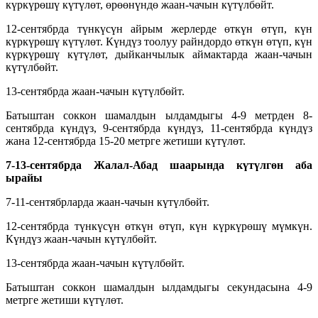
күркүрөшү күтүлөт, өрөөнүндө жаан-чачын күтүлбөйт.
12-сентябрда түнкүсүн айрым жерлерде өткүн өтүп, күн
күркүрөшү күтүлөт. Күндүз тоолуу райндордо өткүн өтүп, күн
күркүрөшү күтүлөт, дыйканчылык аймактарда жаан-чачын
күтүлбөйт.
13-сентябрда жаан-чачын күтүлбөйт.
Батыштан соккон шамалдын ылдамдыгы 4-9 метрден 8-
сентябрда күндүз, 9-сентябрда күндүз, 11-сентябрда күндүз
жана 12-сентябрда 15-20 метрге жетиши күтүлөт.
7-13-сентябрда
Жалал-Абад шаарында күтүлгөн аба
ырайы
7-11-сентябрларда жаан-чачын күтүлбөйт.
12-сентябрда түнкүсүн өткүн өтүп, күн күркүрөшү мүмкүн.
Күндүз жаан-чачын күтүлбөйт.
13-сентябрда жаан-чачын күтүлбөйт.
Батыштан соккон шамалдын ылдамдыгы секундасына 4-9
метрге жетиши күтүлөт.