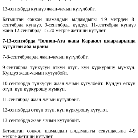
13-сентябрда күндүз жаан-чачын күтүлбөйт.
Батыштан соккон шамалдын ылдамдыгы 4-9 метрден 8-
сентябрда күндүз, 9-сентябрда күндүз, 11-сентябрда күндүз
жана 12-сентябрда 15-20 метрге жетиши күтүлөт.
7-13-сентябрда
Чолпон-Ата жана Каракол шаарларында
күтүлгөн аба
ырайы
7-8-сентябрларда жаан-чачын күтүлбөйт.
9-сентябрда түнкүсүн өткүн өтүп, күн күркүрөшү мүмкүн.
Күндүз жаан-чачын күтүлбөйт.
10-сентябрда түнкүсүн жаан-чачын күтүлбөйт. Күндүз өткүн
өтүп, күн күркүрөшү мүмкүн.
11-сентябрда жаан-чачын күтүлбөйт.
12-сентябрда өткүн өтүп, күн күркүрөшү күтүлөт.
13-сентябрда жаан-чачын күтүлбөйт.
Батыштан соккон шамалдын ылдамдыгы секундасына 4-9
метрге жетиши күтүлөт.