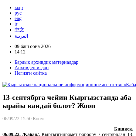
кыр
рус
eng
tr
中文
العربية
09 баш оона 2026
14:12
Бардык архивдик материалдар
Архивден издөө
Негизги сайтка
13-сентябрга чейин Кыргызстанда аба
ырайы кандай болот? Жооп
06/09/22 15:50
Коом
Бишкек,
06.09.22. /Кабар/.
Кыргызгидромет борбору 7-сентябрдан 13-