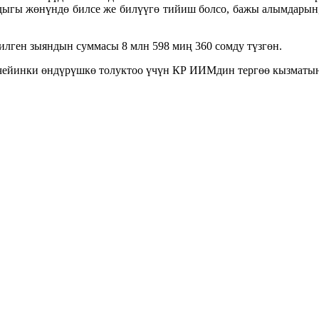
дыгы жөнүндө билсе же билүүгө тийиш болсо, бажы алымдарын
лген зыяндын суммасы 8 млн 598 миң 360 сомду түзгөн.
о чейинки өндүрүшкө толуктоо үчүн КР ИИМдин тергөө кызматын