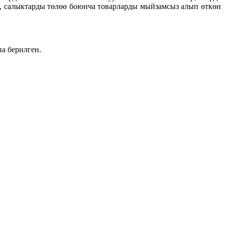
, салыктарды төлөө боюнча товарларды мыйзамсыз алып өткөн
а берилген.