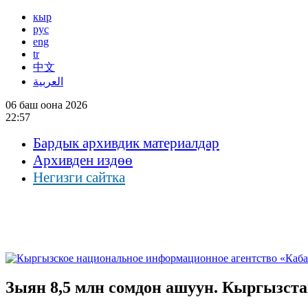
кыр
рус
eng
tr
中文
العربية
06 баш оона 2026
22:57
Бардык архивдик материалдар
Архивден издөө
Негизги сайтка
Зыян 8,5 млн сомдон ашуун. Кыргызст