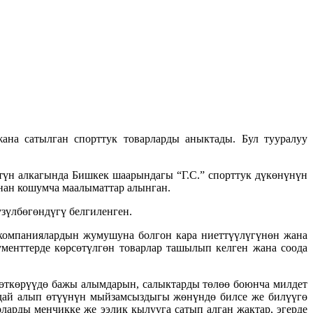
на сатылган спорттук товарларды аныктады. Бул тууралуу
үн алкагында Бишкек шаарындагы “Г.С.” спорттук дүкөнүнүн
нан кошумча маалыматтар алынган.
зүлбөгөндүгү белгиленген.
компаниялардын жумушуна болгон кара ниеттүүлүгүнөн жана
ументтерде көрсөтүлгөн товарлар ташылып келген жана соода
өткөрүүдө бажы алымдарын, салыктарды төлөө боюнча милдет
ндай алып өтүүнүн мыйзамсыздыгы жөнүндө билсе же билүүгө
арды менчикке же ээлик кылууга сатып алган жактар, эгерде