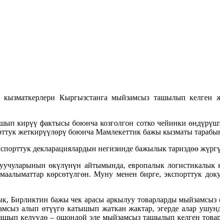
кызматкерлери Кыргызстанга мыйзамсыз ташылып келген жа
шып кирүү фактысы боюнча козголгон сотко чейинки өндүрүшт
рттук жеткирүүлөрү боюнча Мамлекеттик бажы кызматы тарабы
кспорттук декларациялардын негизинде бажылык тариздөө жүргү
шуучуларынын өкүлүнүн айтымында, европалык логистикалык 
 маалыматтар көрсөтүлгөн. Муну менен бирге, экспорттук док
к, Бирликтин бажы чек арасы аркылуу товарларды мыйзамсыз 
амсыз алып өтүүгө катышып жаткан жактар, эгерде алар ушу
ашып келүүдө – ошондой эле мыйзамсыз ташылып келген товарл