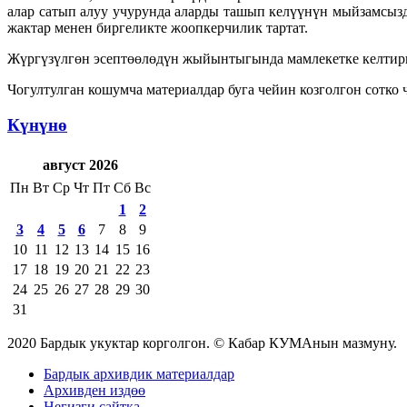
алар сатып алуу учурунда аларды ташып келүүнүн мыйзамсыз
жактар менен биргеликте жоопкерчилик тартат.
Жүргүзүлгөн эсептөөлөдүн жыйынтыгында мамлекетке келтири
Чогултулган кошумча материалдар буга чейин козголгон сотк
Күнүнө
август 2026
Пн
Вт
Ср
Чт
Пт
Сб
Вс
1
2
3
4
5
6
7
8
9
10
11
12
13
14
15
16
17
18
19
20
21
22
23
24
25
26
27
28
29
30
31
2020 Бардык укуктар корголгон. © Кабар КУМАнын мазмуну.
Бардык архивдик материалдар
Архивден издөө
Негизги сайтка