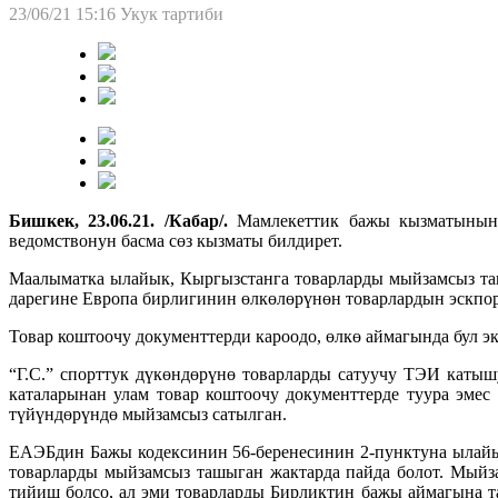
23/06/21 15:16
Укук тартиби
Бишкек, 23.06.21. /Кабар/.
Мамлекеттик бажы кызматынын 
ведомствонун басма сөз кызматы билдирет.
Маалыматка ылайык, Кыргызстанга товарларды мыйзамсыз та
дарегине Европа бирлигинин өлкөлөрүнөн товарлардын эскпо
Товар коштоочу документтерди кароодо, өлкө аймагында бул э
“Г.С.” спорттук дүкөндөрүнө товарларды сатуучу ТЭИ каты
каталарынан улам товар коштоочу документтерде туура эмес
түйүндөрүндө мыйзамсыз сатылган.
ЕАЭБдин Бажы кодексинин 56-беренесинин 2-пунктуна ылайы
товарларды мыйзамсыз ташыган жактарда пайда болот. Мыйз
тийиш болсо, ал эми товарларды Бирликтин бажы аймагына т