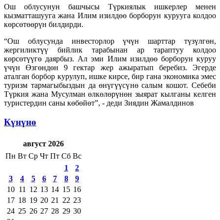
Ош облусунун башчысы Түркиялык ишкерлер менен
кызматташууга жана Илим изилдөө борборун курууга колдоо
көрсөтөөрүн билдирди.
“Ош облусунда инвесторлор үчүн шарттар түзүлгөн,
жергиликтүү бийлик тарабынан ар тараптуу колдоо
көрсөтүүгө даярбыз. Ал эми Илим изилдөө борборун куруу
үчүн Өзгөндөн 9 гектар жер ажыратып беребиз. Эгерде
аталган борбор курулуп, ишке кирсе, бир гана экономика эмес
туризм тармагыбыздын да өнүгүүсүнө салым кошот. Себеби
Түркия жана Мусулман өлкөлөрүнөн зыярат кылганы келген
туристердин саны көбөйөт”, - деди Зиядин Жамалдинов
Күнүнө
август 2026
Пн
Вт
Ср
Чт
Пт
Сб
Вс
1
2
3
4
5
6
7
8
9
10
11
12
13
14
15
16
17
18
19
20
21
22
23
24
25
26
27
28
29
30