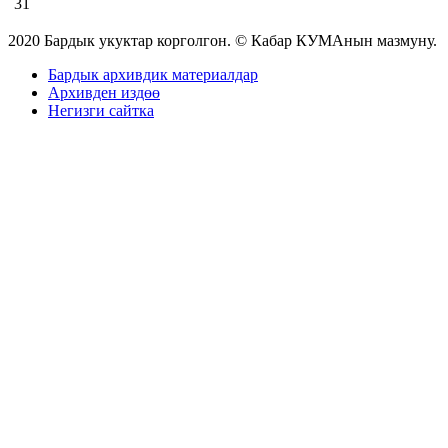
31
2020 Бардык укуктар корголгон. © Кабар КУМАнын мазмуну.
Бардык архивдик материалдар
Архивден издөө
Негизги сайтка