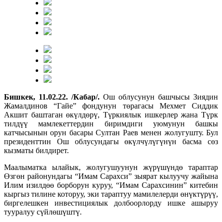
Бишкек, 11.02.22. /Кабар/.
Ош облусунун башчысы Зиядин
Жамалдинов “Гайе” фондунун төрагасы Мехмет Сиддик
Акшит баштаган өкүлдөрү, Түркиялык ишкерлер жана Түрк
тилдүү мамлекеттердин биримдиги уюмунун башкы
катчысынын орун басары Султан Раев менен жолугушту. Бул
президенттин Ош облусундагы өкүлчүлүгүнүн басма сөз
кызматы билдирет.
Маалыматка ылайык, жолугушуунун жүрүшүндө тараптар
Өзгөн районундагы “Имам Сарахси” зыярат кылуучу жайына
Илим изилдөө борборун куруу, “Имам Сарахсинин” китебин
кыргыз тилине которуу, эки тараптуу мамилелерди өнүктүрүү,
биргелешкен инвестициялык долбоорлорду ишке ашыруу
тууралуу сүйлөшүштү.