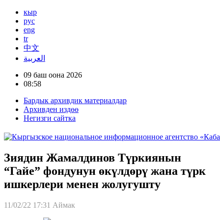
кыр
рус
eng
tr
中文
العربية
09 баш оона 2026
08:58
Бардык архивдик материалдар
Архивден издөө
Негизги сайтка
Зиядин Жамалдинов Түркиянын
“Гайе” фондунун өкүлдөрү жана түрк
ишкерлери менен жолугушту
11/02/22 17:31
Аймак