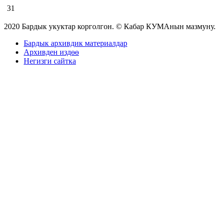
31
2020 Бардык укуктар корголгон. © Кабар КУМАнын мазмуну.
Бардык архивдик материалдар
Архивден издөө
Негизги сайтка