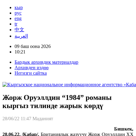
кыр
рус
eng
tr
中文
العربية
09 баш оона 2026
10:21
Бардык архивдик материалдар
Архивден издөө
Негизги сайтка
Жорж Оруэллдин “1984” романы
кыргыз тилинде жарык көрдү
28/06/22 11:47
Маданият
Бишкек,
28.06.22. /Кабар/.
Британиялык жазуучу Жорж Оруэллдин XX