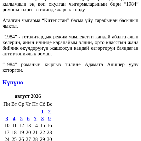
кылымдын эң көп окулган чыгармаларынын бири “1984”
романы кыргыз тилинде жарык көрдү.
Аталган чыгарма “Китепстан” басма үйү тарабынан басылып
чыкты.
“1984” - тоталитардык режим мамлекетти кандай абалга алып
келерин, анын ичинде карапайым элдин, орто класстын жана
бийлик өкүлдөрүнүн жашоосун кандай өзгөртөрүн баяндаган
антиутопиялык роман.
“1984” романын кыргыз тилине Адамата Алишер уулу
которгон.
Күнүнө
август 2026
Пн
Вт
Ср
Чт
Пт
Сб
Вс
1
2
3
4
5
6
7
8
9
10
11
12
13
14
15
16
17
18
19
20
21
22
23
24
25
26
27
28
29
30