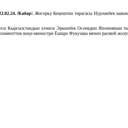
2.02.24. /Кабар/.
Жогорку Кеңештин төрагасы Нурланбек шакие
еси Кыргызстандын элчиси Эркинбек Осоевдин Япониянын т
аменттик вице-министри Ёширо Фукузава менен расмий жолуг