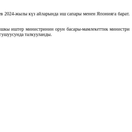
в 2024-жылы күз айларында иш сапары менен Японияга барат.
ышкы иштер министринин орун басары-мамлекеттик министри
ушуусунда талкууланды.