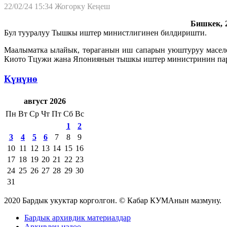
22/02/24 15:34
Жогорку Кеңеш
Бишкек, 2
Бул тууралуу Тышкы иштер министлигинен билдиришти.
Маалыматка ылайык, төраганын иш сапарын уюштуруу масел
Киото Тцужи жана Япониянын тышкы иштер министринин парл
Күнүнө
август 2026
Пн
Вт
Ср
Чт
Пт
Сб
Вс
1
2
3
4
5
6
7
8
9
10
11
12
13
14
15
16
17
18
19
20
21
22
23
24
25
26
27
28
29
30
31
2020 Бардык укуктар корголгон. © Кабар КУМАнын мазмуну.
Бардык архивдик материалдар
Архивден издөө