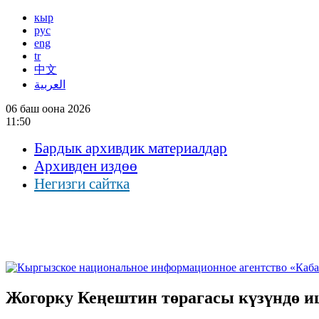
кыр
рус
eng
tr
中文
العربية
06 баш оона 2026
11:50
Бардык архивдик материалдар
Архивден издөө
Негизги сайтка
Жогорку Кеңештин төрагасы күзүндө и