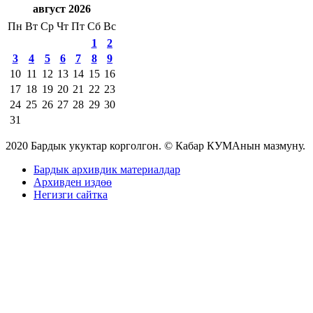
август 2026
Пн
Вт
Ср
Чт
Пт
Сб
Вс
1
2
3
4
5
6
7
8
9
10
11
12
13
14
15
16
17
18
19
20
21
22
23
24
25
26
27
28
29
30
31
2020 Бардык укуктар корголгон. © Кабар КУМАнын мазмуну.
Бардык архивдик материалдар
Архивден издөө
Негизги сайтка