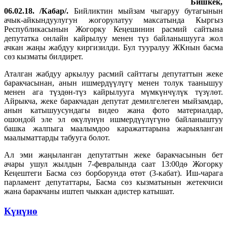
Бишкек,
06.02.18. /Кабар/.
Бийликтин мыйзам чыгаруу бутагынын
ачык-айкындуулугун жогорулатуу максатында Кыргыз
Республикасынын Жогорку Кеңешинин расмий сайтына
депутатка онлайн кайрылуу менен түз байланышууга жол
ачкан жаңы жабдуу киргизилди. Бул тууралуу ЖКнын басма
сөз кызматы билдирет.
Аталган жабдуу аркылуу расмий сайттагы депутаттын жеке
баракчасынан, анын ишмердүүлүгү менен толук таанышуу
менен ага түздөн-түз кайрылууга мүмкүнчүлүк түзүлөт.
Айрыкча, жеке баракчадан депутат демилгелеген мыйзамдар,
анын катышуусундагы видео жана фото материалдар,
ошондой эле эл өкүлүнүн ишмердүүлүгүнө байланыштуу
башка жалпыга маалымдоо каражаттарына жарыяланган
маалыматтарды табууга болот.
Ал эми жаңыланган депутаттын жеке баракчасынын бет
ачары ушул жылдын 7-февралында саат 13:00дө Жогорку
Кеңештеги Басма сөз борборунда өтөт (3-кабат). Иш-чарага
парламент депутаттары, Басма сөз кызматынын жетекчиси
жана баракчаны иштеп чыккан адистер катышат.
Күнүнө