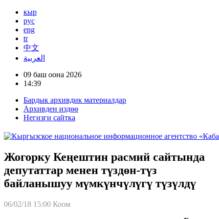
кыр
рус
eng
tr
中文
العربية
09 баш оона 2026
14:39
Бардык архивдик материалдар
Архивден издөө
Негизги сайтка
Жогорку Кеңештин расмий сайтында
депутаттар менен түздөн-түз
байланышуу мүмкүнчүлүгү түзүлдү
06/02/18 15:00
Коом