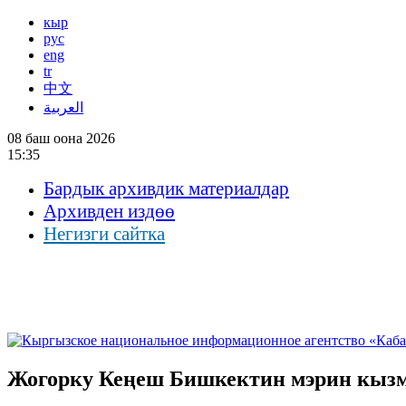
кыр
рус
eng
tr
中文
العربية
08 баш оона 2026
15:35
Бардык архивдик материалдар
Архивден издөө
Негизги сайтка
Жогорку Кеңеш Бишкектин мэрин кызма