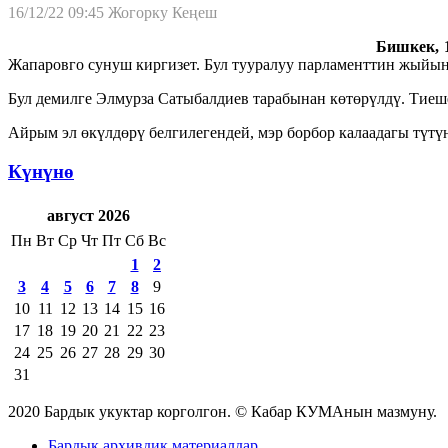
16/12/22 09:45
Жогорку Кеңеш
Бишкек, 1
Жапаровго сунуш киргизет. Бул тууралуу парламенттин жыйын
Бул демилге Элмурза Сатыбалдиев тарабынан көтөрүлдү. Тиеше
Айрым эл өкүлдөрү белгилегендей, мэр борбор калаадагы түт
Күнүнө
август 2026
Пн
Вт
Ср
Чт
Пт
Сб
Вс
1
2
3
4
5
6
7
8
9
10
11
12
13
14
15
16
17
18
19
20
21
22
23
24
25
26
27
28
29
30
31
2020 Бардык укуктар корголгон. © Кабар КУМАнын мазмуну.
Бардык архивдик материалдар