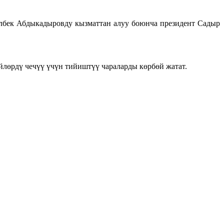
бек Абдыкадыровду кызматтан алуу боюнча президент Садыр
лөрдү чечүү үчүн тийиштүү чараларды көрбөй жатат.