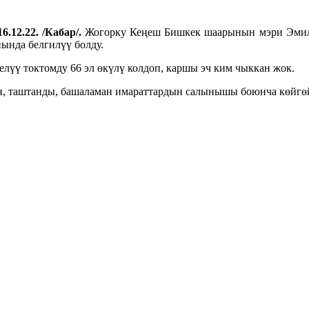
6.12.22. /Кабар/.
Жогорку Кеңеш Бишкек шаарынын мэри Эмил
ында белгилүү болду.
лүү токтомду 66 эл өкүлү колдоп, каршы эч ким чыккан жок.
үн, таштанды, башаламан имараттардын салынышы боюнча көйгөй