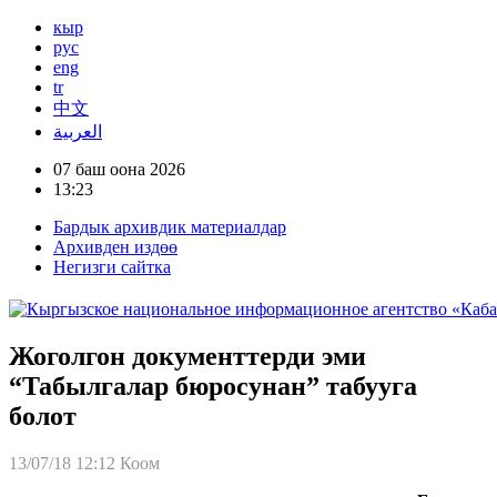
кыр
рус
eng
tr
中文
العربية
07 баш оона 2026
13:23
Бардык архивдик материалдар
Архивден издөө
Негизги сайтка
Жоголгон документтерди эми
“Табылгалар бюросунан” табууга
болот
13/07/18 12:12
Коом