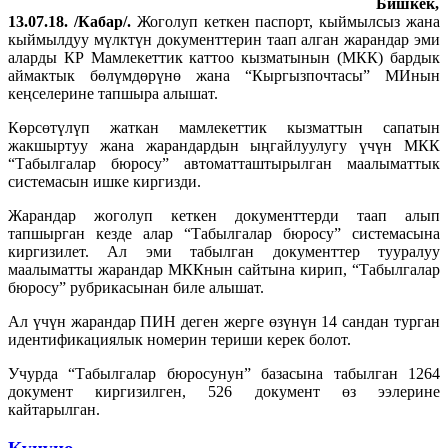
Бишкек,
13.07.18. /Кабар/.
Жоголуп кеткен паспорт, кыймылсыз жана
кыймылдуу мүлктүн документтерин таап алган жарандар эми
аларды КР Мамлекеттик каттоо кызматынын (МКК) бардык
аймактык бөлүмдөрүнө жана “Кыргызпочтасы” МИнын
кеңселерине тапшыра алышат.
Көрсөтүлүп жаткан мамлекеттик кызматтын сапатын
жакшыртуу жана жарандардын ыңгайлуулугу үчүн МКК
“Табылгалар бюросу” автоматташтырылган маалыматтык
системасын ишке киргизди.
Жарандар жоголуп кеткен документтерди таап алып
тапшырган кезде алар “Табылгалар бюросу” системасына
киргизилет. Ал эми табылган документтер тууралуу
маалыматты жарандар МККнын сайтына кирип, “Табылгалар
бюросу” рубрикасынан биле алышат.
Ал үчүн жарандар ПИН деген жерге өзүнүн 14 сандан турган
идентификациялык номерин териши керек болот.
Учурда “Табылгалар бюросунун” базасына табылган 1264
документ киргизилген, 526 документ өз ээлерине
кайтарылган.