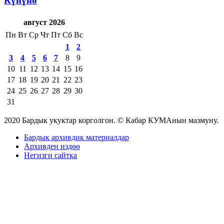
Күнүнө
август 2026
Пн
Вт
Ср
Чт
Пт
Сб
Вс
1
2
3
4
5
6
7
8
9
10
11
12
13
14
15
16
17
18
19
20
21
22
23
24
25
26
27
28
29
30
31
2020 Бардык укуктар корголгон. © Кабар КУМАнын мазмуну.
Бардык архивдик материалдар
Архивден издөө
Негизги сайтка