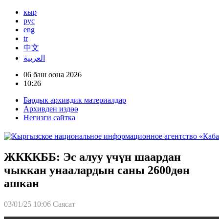
кыр
рус
eng
tr
中文
العربية
06 баш оона 2026
10:26
Бардык архивдик материалдар
Архивден издөө
Негизги сайтка
ЖКККББ: Эс алуу үчүн шаардан
чыккан унаалардын саны 2600дөн
ашкан
03/01/25 10:06
Саясат