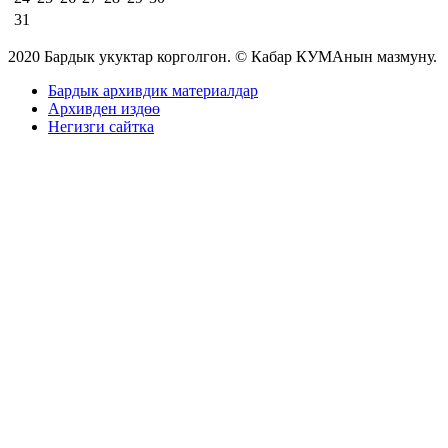
31
2020 Бардык укуктар корголгон. © Кабар КУМАнын мазмуну.
Бардык архивдик материалдар
Архивден издөө
Негизги сайтка