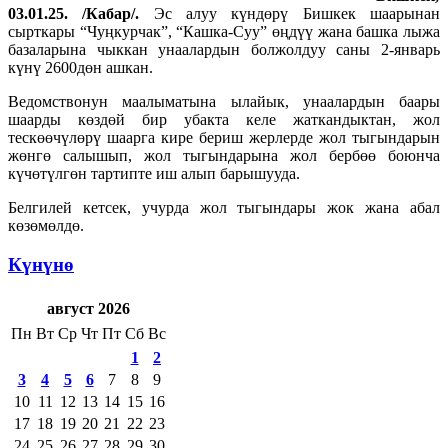
03.01.25. /Кабар/.
Эс алуу күндөрү Бишкек шаарынан
сырткары “Чуңкурчак”, “Кашка-Суу” өңдүү жана башка лыжа
базаларына чыккан унаалардын болжолдуу саны 2-январь
күнү 2600дөн ашкан.
Ведомствонун маалыматына ылайык, унаалардын баары
шаарды көздөй бир убакта келе жаткандыктан, жол
тескөөчүлөрү шаарга кире бериш жерлерде жол тыгындарын
жөнгө салышып, жол тыгындарына жол бербөө боюнча
күчөтүлгөн тартипте иш алып барышууда.
Белгилей кетсек, учурда жол тыгындары жок жана абал
көзөмөлдө.
Күнүнө
август 2026
Пн
Вт
Ср
Чт
Пт
Сб
Вс
1
2
3
4
5
6
7
8
9
10
11
12
13
14
15
16
17
18
19
20
21
22
23
24
25
26
27
28
29
30