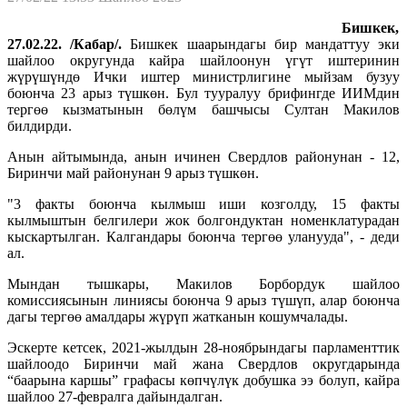
Бишкек,
27.02.22. /Кабар/.
Бишкек шаарындагы бир мандаттуу эки
шайлоо округунда кайра шайлоонун үгүт иштеринин
жүрүшүндө Ички иштер министрлигине мыйзам бузуу
боюнча 23 арыз түшкөн. Бул тууралуу брифингде ИИМдин
тергөө кызматынын бөлүм башчысы Султан Макилов
билдирди.
Анын айтымында, анын ичинен Свердлов районунан - 12,
Биринчи май районунан 9 арыз түшкөн.
"3 факты боюнча кылмыш иши козголду, 15 факты
кылмыштын белгилери жок болгондуктан номенклатурадан
кыскартылган. Калгандары боюнча тергөө уланууда", - деди
ал.
Мындан тышкары, Макилов Борбордук шайлоо
комиссиясынын линиясы боюнча 9 арыз түшүп, алар боюнча
дагы тергөө амалдары жүрүп жатканын кошумчалады.
Эскерте кетсек, 2021-жылдын 28-ноябрындагы парламенттик
шайлоодо Биринчи май жана Свердлов округдарында
“баарына каршы” графасы көпчүлүк добушка ээ болуп, кайра
шайлоо 27-февралга дайындалган.