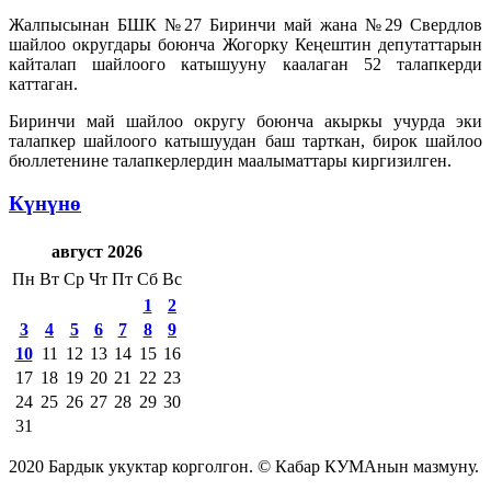
Жалпысынан БШК №27 Биринчи май жана №29 Свердлов
шайлоо округдары боюнча Жогорку Кеңештин депутаттарын
кайталап шайлоого катышууну каалаган 52 талапкерди
каттаган.
Биринчи май шайлоо округу боюнча акыркы учурда эки
талапкер шайлоого катышуудан баш тарткан, бирок шайлоо
бюллетенине талапкерлердин маалыматтары киргизилген.
Күнүнө
август 2026
Пн
Вт
Ср
Чт
Пт
Сб
Вс
1
2
3
4
5
6
7
8
9
10
11
12
13
14
15
16
17
18
19
20
21
22
23
24
25
26
27
28
29
30
31
2020 Бардык укуктар корголгон. © Кабар КУМАнын мазмуну.