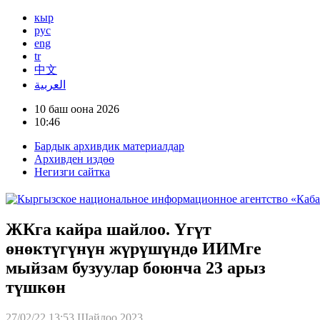
кыр
рус
eng
tr
中文
العربية
10 баш оона 2026
10:46
Бардык архивдик материалдар
Архивден издөө
Негизги сайтка
ЖКга кайра шайлоо. Үгүт
өнөктүгүнүн жүрүшүндө ИИМге
мыйзам бузуулар боюнча 23 арыз
түшкөн
27/02/22 13:53
Шайлоо 2023