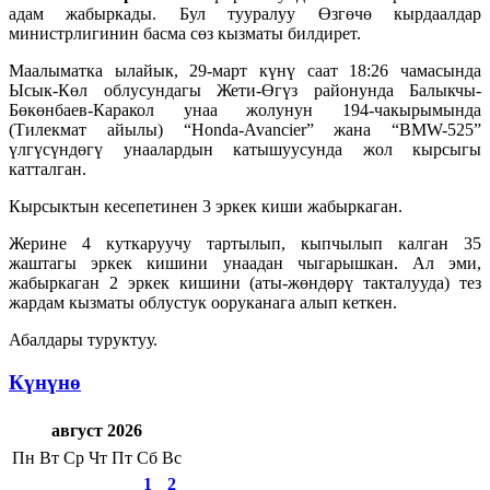
адам жабыркады. Бул тууралуу Өзгөчө кырдаалдар
министрлигинин басма сөз кызматы билдирет.
Маалыматка ылайык, 29-март күнү саат 18:26 чамасында
Ысык-Көл облусундагы Жети-Өгүз районунда Балыкчы-
Бөкөнбаев-Каракол унаа жолунун 194-чакырымында
(Тилекмат айылы) “Honda-Avancier” жана “BMW-525”
үлгүсүндөгү унаалардын катышуусунда жол кырсыгы
катталган.
Кырсыктын кесепетинен 3 эркек киши жабыркаган.
Жерине 4 куткаруучу тартылып, кыпчылып калган 35
жаштагы эркек кишини унаадан чыгарышкан. Ал эми,
жабыркаган 2 эркек кишини (аты-жөндөрү такталууда) тез
жардам кызматы облустук ооруканага алып кеткен.
Абалдары туруктуу.
Күнүнө
август 2026
Пн
Вт
Ср
Чт
Пт
Сб
Вс
1
2