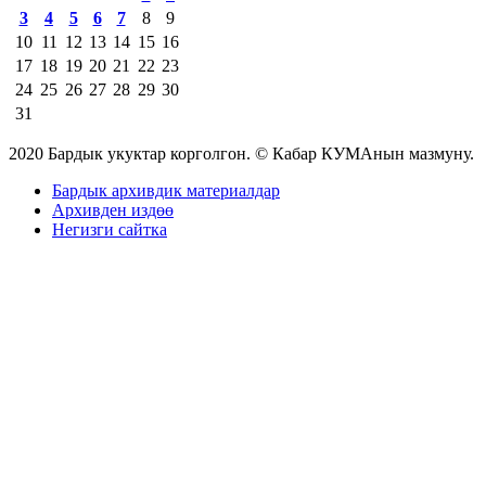
3
4
5
6
7
8
9
10
11
12
13
14
15
16
17
18
19
20
21
22
23
24
25
26
27
28
29
30
31
2020 Бардык укуктар корголгон. © Кабар КУМАнын мазмуну.
Бардык архивдик материалдар
Архивден издөө
Негизги сайтка