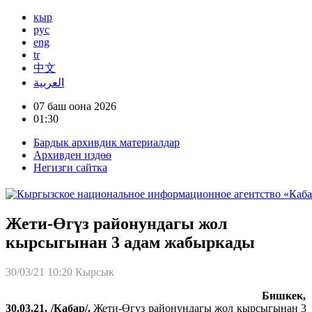
кыр
рус
eng
tr
中文
العربية
07 баш оона 2026
01:30
Бардык архивдик материалдар
Архивден издөө
Негизги сайтка
Жети-Өгүз районундагы жол
кырсыгынан 3 адам жабыркады
30/03/21 10:20
Кырсык
Бишкек,
30.03.21. /Кабар/.
Жети-Өгүз районундагы жол кырсыгынан 3