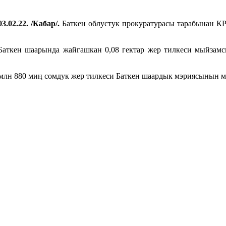
3.02.22. /Кабар/.
Баткен облустук прокуратурасы тарабынан КР
ткен шаарында жайгашкан 0,08 гектар жер тилкеси мыйзамсы
1 млн 880 миң сомдук жер тилкеси Баткен шаардык мэриясынын