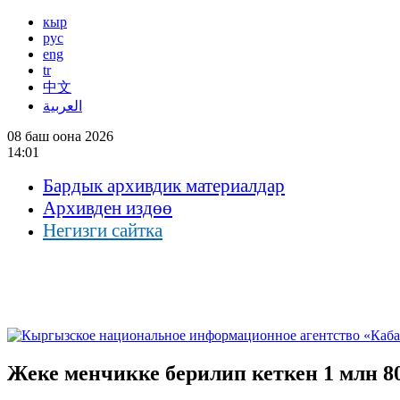
кыр
рус
eng
tr
中文
العربية
08 баш оона 2026
14:01
Бардык архивдик материалдар
Архивден издөө
Негизги сайтка
Жеке менчикке берилип кеткен 1 млн 