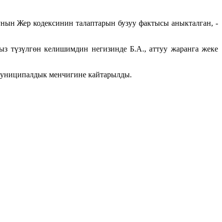
нын Жер кодексинин талаптарын бузуу фактысы аныкталган, -
з түзүлгөн келишимдин негизинде Б.А., аттуу жаранга жеке
 муниципалдык менчигине кайтарылды.