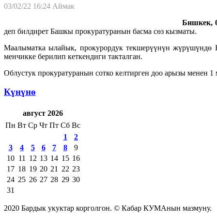
03/02/22 16:24
Аймак
Бишкек, 0
деп билдирет Башкы прокуратуранын басма сөз кызматы.
Маалыматка ылайык, прокурордук текшерүүнүн жүрүшүндө Ба
менчикке берилип кеткендиги такталган.
Облустук прокуратуранын сотко келтирген доо арызы менен 
Күнүнө
август 2026
Пн
Вт
Ср
Чт
Пт
Сб
Вс
1
2
3
4
5
6
7
8
9
10
11
12
13
14
15
16
17
18
19
20
21
22
23
24
25
26
27
28
29
30
31
2020 Бардык укуктар корголгон. © Кабар КУМАнын мазмуну.