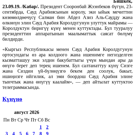
Бишкек,
23.09.19. /Кабар/.
Президент Сооронбай Жээнбеков бүгүн, 23-
сентябрда, Сауд Арабиясынын королу, эки ыйык мечиттин
көзөмөлдөөчүсү Салман бин Абдел Азиз Аль-Саудду жана
өлкөнүн элин Сауд Арабия Королдугунун улуттук майрамы —
Королдуктун биригүү күнү менен куттуктады. Бул тууралуу
президенттин аппаратынын маалыматтык саясат бөлүмү
билдирди.
«Кыргыз Республикасы менен Сауд Арабия Королдугунун
ортосундагы өз ара колдоого жана ишенимге негизделген
кызматташуу эки элдин бакубаттыгы үчүн мындан ары да
өнүгө берет деп терең ишенем. Бул салтанаттуу күнү Сизге
жана Сиздин үй-бүлөӊүзгө бекем ден соолук, бакыт,
ишиӊизге ийгилик, ал эми боордош Сауд Арабия элине
тынчтык жана өнүгүү каалайм», — деп айтылат куттуктоо
телеграммасында.
Күнүнө
август 2026
Пн
Вт
Ср
Чт
Пт
Сб
Вс
1
2
3
4
5
6
7
8
9