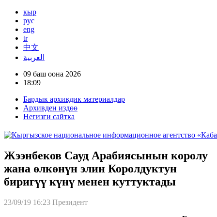
кыр
рус
eng
tr
中文
العربية
09 баш оона 2026
18:09
Бардык архивдик материалдар
Архивден издөө
Негизги сайтка
Жээнбеков Сауд Арабиясынын королу
жана өлкөнүн элин Королдуктун
биригүү күнү менен куттуктады
23/09/19 16:23
Президент