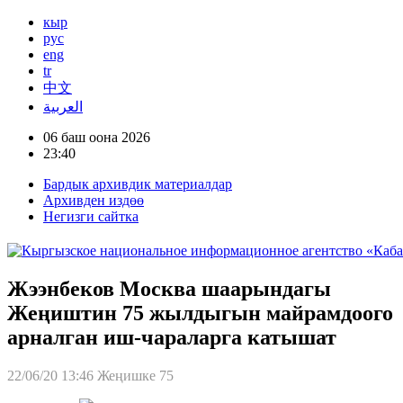
кыр
рус
eng
tr
中文
العربية
06 баш оона 2026
23:40
Бардык архивдик материалдар
Архивден издөө
Негизги сайтка
Жээнбеков Москва шаарындагы
Жеңиштин 75 жылдыгын майрамдоого
арналган иш-чараларга катышат
22/06/20 13:46
Жеңишке 75