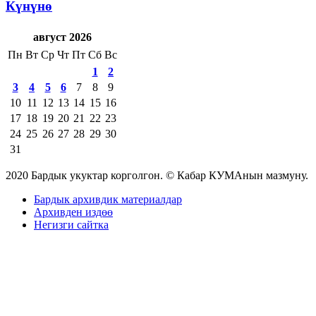
Күнүнө
август 2026
Пн
Вт
Ср
Чт
Пт
Сб
Вс
1
2
3
4
5
6
7
8
9
10
11
12
13
14
15
16
17
18
19
20
21
22
23
24
25
26
27
28
29
30
31
2020 Бардык укуктар корголгон. © Кабар КУМАнын мазмуну.
Бардык архивдик материалдар
Архивден издөө
Негизги сайтка