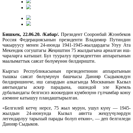
Бишкек, 22.06.20. /Кабар/.
Президент Сооронбай Жээнбеков
Россия Федерациясынын президенти Владимир Путиндин
чакыруусу менен 24-июнда 1941-1945-жылдардагы Улуу Ата
Мекендик согуштагы Жеңиштин 75 жылдыгына арналган иш-
чараларга катышат. Бул тууралуу президенттин аппаратынын
маалыматтык саясат бөлүмүнөн билдиришти.
Кыргыз Республикасынын президентинин аппаратынын
тышкы саясат бөлүмүнүн башчысы Данияр Сыдыковдун
билдиришинче, иш сапардын алкагында Москванын Кызыл
аянтындагы аскер парадына, ошондой эле Кремль
дубалындагы белгисиз жоокердин күмбөзүнө гүлчамбар коюу
аземине катышуу пландаштырылган.
«Белгилей кетчү нерсе, 75 жыл мурун, ушул күнү — 1945-
жылдын 24-июнунда Кызыл аянтта жеңүүчүлөрдүн
легендарлуу тарыхый парады болуп өткөн», — деп белгиледи
Данияр Сыдыков.