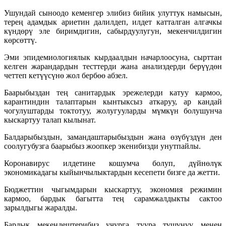
Ушундай сыноодо кеменгер элибиз бийик улуттук намысын,
терең адамдык ариетин далилдеп, илдет катталган алгачкы
күндөрү эле биримдигин, сабырдуулугун, мекенчилдигин
көрсөттү.
Эми эпидемиологиялык кырдаалдын начарлоосуна, сырттан
келген жарандардын тесттерди жана анализдерди берүүдөн
четтеп кетүүсүнө жол бербөө абзел.
Баарыбыздан тең санитардык эрежелерди катуу кармоо,
карантиндин талаптарын кынтыксыз аткаруу, ар кандай
чогулуштарды токтотуу, жолугууларды мүмкүн болушунча
кыскартуу талап кылынат.
Балдарыбыздын, замандаштарыбыздын жана өзүбүздүн ден
соолугубузга баарыбыз жоопкер экенибизди унутпайлы.
Коронавирус илдетине кошумча болуп, дүйнөлүк
экономикадагы кыйынчылыктардын кесепети бизге да жетти.
Бюджеттин чыгымдарын кыскартуу, экономия режимин
кармоо, бардык багытта тең сарамжалдыкты сактоо
зарылдыгы жаралды.
Бардык мекендештерибиз учурга туура түшүнүү менен