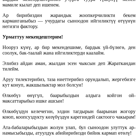
мамиле кылат деп ишенем.
Ар бирибиздин жарандык жоопкерчиликти бекем
карманганыбыз — учурдагы сыноодон ийгиликтүү өтүүнүн
негизги фактору.
Урматтуу мекендештерим!
Нооруз күнү, ар бир мекендешиме, бардык үй-бүлөгө, ден
соолук, бак-таалай жана ийгиликтерди каалайм.
Элибиз айдан аман, жылдан эсен чыксын деп Жараткандан
тилейм.
Аруу тилектерибиз, таза ниеттерибиз орундалып, жергебизге
кут конуп, жакшылыктар мол болсун!
Өлкөбүз өнүгүп, баарыбыздын алдыга койгон ой-
максаттарыбыз ишке ашсын!
Өлкөбүздүн келечегин, элдин тагдырын баарынан жогору
коюп, коопсуздукту көзүбүздүн карегиндей сактоого чакырам!
Ата-бабаларыбыздын жолун улап, бул сыноодон улуттук ар-
намысыбызды, атуулдук абийирибизди бийик кармап өтөлү!