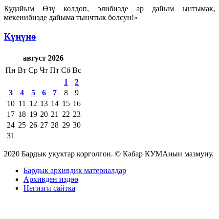
Кудайым Өзү колдоп, элибизде ар дайым ынтымак,
мекенибизде дайыма тынчтык болсун!»
Күнүнө
август 2026
Пн
Вт
Ср
Чт
Пт
Сб
Вс
1
2
3
4
5
6
7
8
9
10
11
12
13
14
15
16
17
18
19
20
21
22
23
24
25
26
27
28
29
30
31
2020 Бардык укуктар корголгон. © Кабар КУМАнын мазмуну.
Бардык архивдик материалдар
Архивден издөө
Негизги сайтка