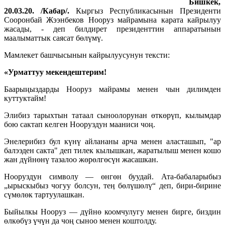
Бишкек,
20.03.20. /Кабар/.
Кыргыз Республикасынын Президенти
Сооронбай Жээнбеков Нооруз майрамына карата кайрылуу
жасады, - деп билдирет президенттин аппаратынын
маалыматтык саясат бөлүмү.
Мамлекет башчысынын кайрылуусунун тексти:
«Урматтуу мекендештерим!
Баарыңыздарды Нооруз майрамы менен чын дилимден
куттуктайм!
Элибиз тарыхтын татаал сыноолорунан өткөрүп, кылымдар
бою сактап келген Нооруздун мааниси чоң.
Энелерибиз бул күнү айлананы арча менен аласташып, "ар
балээден сакта" деп тилек кылышкан, жаратылыш менен кошо
жан дүйнөнү тазалоо жөрөлгөсүн жасашкан.
Нооруздун символу — өнгөн буудай. Ата-бабаларыбыз
„ырыскыбыз чогуу болсун, теӊ бөлүшөлү“ деп, бири-бирине
сүмөлөк тартуулашкан.
Быйылкы Нооруз — дүйнө коомчулугу менен бирге, биздин
өлкөбүз үчүн да чоң сыноо менен коштолду.