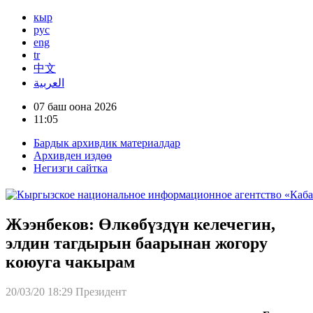
кыр
рус
eng
tr
中文
العربية
07 баш оона 2026
11:05
Бардык архивдик материалдар
Архивден издөө
Негизги сайтка
Жээнбеков: Өлкөбүздүн келечегин,
элдин тагдырын баарынан жогору
коюуга чакырам
20/03/20 18:29
Президент