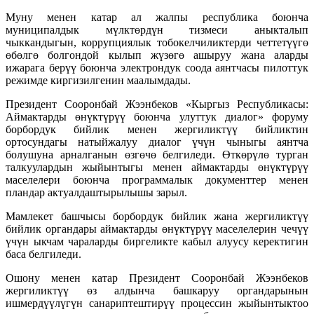
Муну менен катар ал жалпы республика боюнча
муниципалдык мүлктөрдүн тизмеси аныкталып
чыккандыгын, коррупциялык тобокелчиликтерди четтетүүгө
өбөлгө болгондой кылып жүзөгө ашыруу жана аларды
ижарага берүү боюнча электрондук соода аянтчасы пилоттук
режимде киргизилгенин маалымдады.
Президент Сооронбай Жээнбеков «Кыргыз Республикасы:
Аймактарды өнүктүрүү боюнча улуттук диалог» форуму
борбордук бийлик менен жергиликтүү бийликтин
ортосундагы натыйжалуу диалог үчүн чыныгы аянтча
болушуна арналганын өзгөчө белгиледи. Өткөрүлө турган
талкуулардын жыйынтыгы менен аймактарды өнүктүрүү
маселелери боюнча программалык документтер менен
пландар актуалдаштырылышы зарыл.
Мамлекет башчысы борбордук бийлик жана жергиликтүү
бийлик органдары аймактарды өнүктүрүү маселелерин чечүү
үчүн ыкчам чараларды биргеликте кабыл алуусу керектигин
баса белгиледи.
Ошону менен катар Президент Сооронбай Жээнбеков
жергиликтүү өз алдынча башкаруу органдарынын
ишмердүүлүгүн санариптештирүү процессин жыйынтыктоо