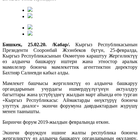
Бишкек, 25.02.20. /Кабар/.
Кыргыз Республикасынын
Президенти Сооронбай Жээнбеков бүгүн, 25-февралда,
Кыргыз Республикасынын Өкмөтүнө караштуу Жергиликтүү
өз алдынча башкаруу иштери жана этностор аралык
мамилелер боюнча мамлекеттик агенттиктин директору
Бахтияр Салиевди кабыл алды.
Мамлекет башчысы жергиликтүү өз алдынча башкаруу
органдарынын учурдагы ишмердүүлүгүнүн актуалдуу
багыттары жана үстүбүздөгү жылдын март айында өтө турган
«Кыргыз Республикасы: Аймактарды өнүктүрүү боюнча
улуттук диалог» экинчи форумуна даярдыктардын жүрүшү
менен таанышты.
Биринчи форум 2019-жылдын февралында өткөн.
Экинчи форумдун ишине жалпы республика боюнча
жергиликтүү өз алдынча башкаруу органдарынын өкүлдөрү,