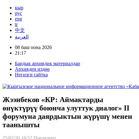
кыр
рус
eng
tr
中文
العربية
08 баш оона 2026
21:17
Бардык архивдик материалдар
Архивден издөө
Негизги сайтка
Жээнбеков «КР: Аймактарды
өнүктүрүү боюнча улуттук диалог» II
форумуна даярдыктын жүрүшү менен
таанышты
25/02/20 16:52
Президент