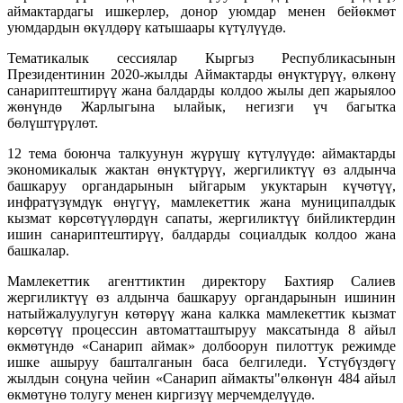
аймактардагы ишкерлер, донор уюмдар менен бейөкмөт
уюмдардын өкүлдөрү катышаары күтүлүүдө.
Тематикалык сессиялар Кыргыз Республикасынын
Президентинин 2020-жылды Аймактарды өнүктүрүү, өлкөнү
санариптештирүү жана балдарды колдоо жылы деп жарыялоо
жөнүндө Жарлыгына ылайык, негизги үч багытка
бөлүштүрүлөт.
12 тема боюнча талкуунун жүрүшү күтүлүүдө: аймактарды
экономикалык жактан өнүктүрүү, жергиликтүү өз алдынча
башкаруу органдарынын ыйгарым укуктарын күчөтүү,
инфратүзүмдүк өнүгүү, мамлекеттик жана муниципалдык
кызмат көрсөтүүлөрдүн сапаты, жергиликтүү бийликтердин
ишин санариптештирүү, балдарды социалдык колдоо жана
башкалар.
Мамлекеттик агенттиктин директору Бахтияр Салиев
жергиликтүү өз алдынча башкаруу органдарынын ишинин
натыйжалуулугун көтөрүү жана калкка мамлекеттик кызмат
көрсөтүү процессин автоматташтыруу максатында 8 айыл
өкмөтүндө «Санарип аймак» долбоорун пилоттук режимде
ишке ашыруу башталганын баса белгиледи. Үстүбүздөгү
жылдын соңуна чейин «Санарип аймакты"өлкөнүн 484 айыл
өкмөтүнө толугу менен киргизүү мерчемделүүдө.