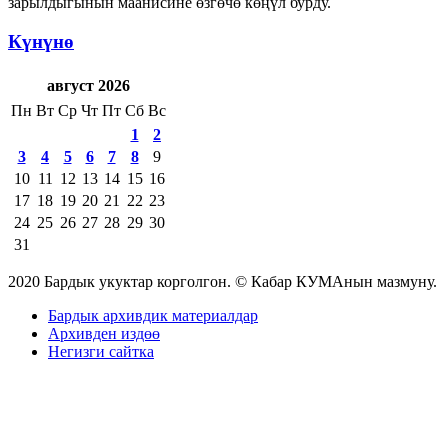
зарылдыгынын маанисине өзгөчө көңүл бурду.
Күнүнө
август 2026
Пн
Вт
Ср
Чт
Пт
Сб
Вс
1
2
3
4
5
6
7
8
9
10
11
12
13
14
15
16
17
18
19
20
21
22
23
24
25
26
27
28
29
30
31
2020 Бардык укуктар корголгон. © Кабар КУМАнын мазмуну.
Бардык архивдик материалдар
Архивден издөө
Негизги сайтка