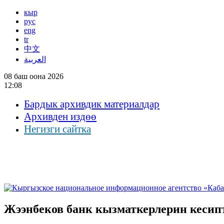
кыр
рус
eng
tr
中文
العربية
08 баш оона 2026
12:08
Бардык архивдик материалдар
Архивден издөө
Негизги сайтка
Жээнбеков банк кызматкерлерин кесип