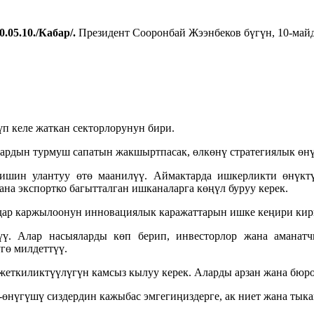
.05.10./Кабар/.
Президент Сооронбай Жээнбеков бүгүн, 10-майд
п келе жаткан секторлорунун бири.
ардын турмуш сапатын жакшыртпасак, өлкөнү стратегиялык өнү
ишин улантуу өтө маанилүү. Аймактарда ишкерликти өнүктү
ана экспортко багытталган ишканаларга көңүл буруу керек.
ар каржылоонун инновациялык каражаттарын ишке кеңири кирг
ү. Алар насыяларды көп берип, инвесторлор жана аманат
гө милдеттүү.
еткиликтүүлүгүн камсыз кылуу керек. Аларды арзан жана бюрок
өнүгүшү сиздердин кажыбас эмгегиңиздерге, ак ниет жана тыка