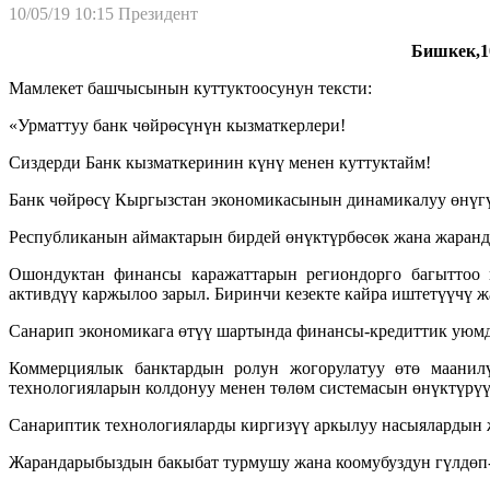
10/05/19 10:15
Президент
Бишкек,10
Мамлекет башчысынын куттуктоосунун тексти:
«Урматтуу банк чөйрөсүнүн кызматкерлери!
Сиздерди Банк кызматкеринин күнү менен куттуктайм!
Банк чөйрөсү Кыргызстан экономикасынын динамикалуу өнүгү
Республиканын аймактарын бирдей өнүктүрбөсөк жана жаранд
Ошондуктан финансы каражаттарын региондорго багыттоо 
активдүү каржылоо зарыл. Биринчи кезекте кайра иштетүүчү ж
Санарип экономикага өтүү шартында финансы-кредиттик уюмд
Коммерциялык банктардын ролун жогорулатуу өтө маанилү
технологияларын колдонуу менен төлөм системасын өнүктүрүү
Санариптик технологияларды киргизүү аркылуу насыялардын ж
Жарандарыбыздын бакыбат турмушу жана коомубуздун гүлдөп-