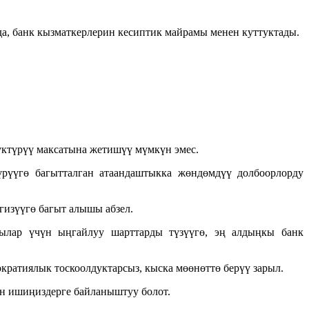
а, банк кызматкерлерин кесиптик майрамы менен куттуктады.
ктүрүү максатына жетишүү мүмкүн эмес.
рүүгө багытталган атаандаштыкка жөндөмдүү долбоорлорду
изүүгө багыт алышы абзел.
чылар үчүн ыңгайлуу шарттарды түзүүгө, эң алдыңкы банк
ратиялык тоскоолдуктарсыз, кыска мөөнөттө берүү зарыл.
н ишиңиздерге байланыштуу болот.