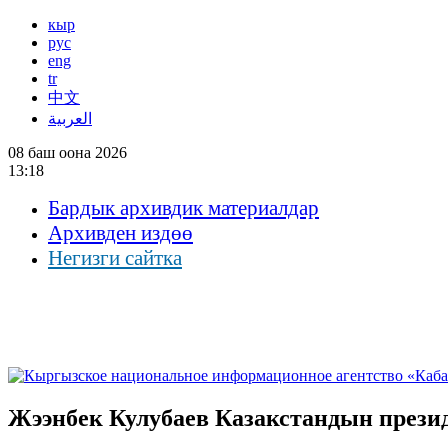
кыр
рус
eng
tr
中文
العربية
08 баш оона 2026
13:18
Бардык архивдик материалдар
Архивден издөө
Негизги сайтка
Жээнбек Кулубаев Казакстандын прези