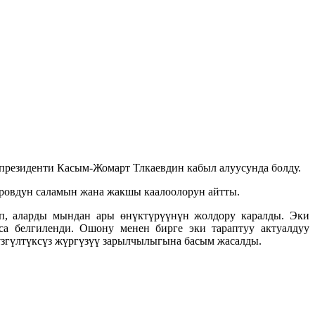
резиденти Касым-Жомарт Тлкаевдин кабыл алуусунда болду.
ровдун саламын жана жакшы каалоолорун айтты.
ып, аларды мындан ары өнүктүрүүнүн жолдору каралды. Эки
а белгиленди. Ошону менен бирге эки тараптуу актуалдуу
үзгүлтүксүз жүргүзүү зарылчылыгына басым жасалды.