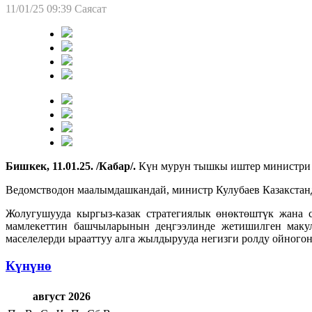
11/01/25 09:39
Саясат
Бишкек, 11.01.25. /Кабар/.
Күн мурун тышкы иштер министри 
Ведомстводон маалымдашкандай, министр Кулубаев Казакстан
Жолугушууда кыргыз-казак стратегиялык өнөктөштүк жана 
мамлекеттин башчыларынын деңгээлинде жетишилген макул
маселелерди ырааттуу алга жылдырууда негизги ролду ойного
Күнүнө
август 2026