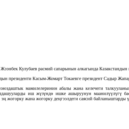
Жээнбек Кулубаев расмий сапарынын алкагында Казакстандын п
дын президенти Касым-Жомарт Токаевге президент Садыр Жапа
союздаштык мамилелеринин абалы жана келечеги талкуулан
дашууларды иш жүзүндө ишке ашыруунун маанилүүлүгү бас
н эң жогорку жана жогорку деңгээлдеги саясий байланыштарды 