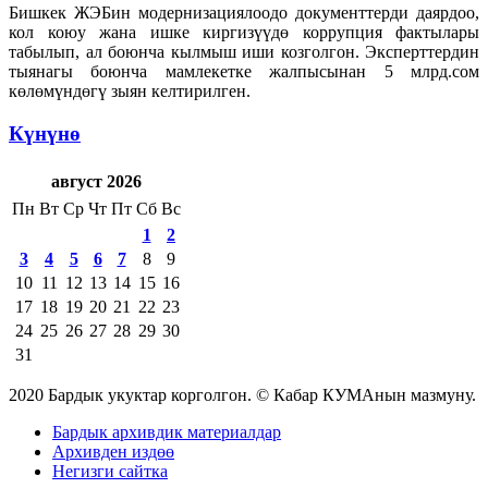
Бишкек ЖЭБин модернизациялоодо документтерди даярдоо,
кол коюу жана ишке киргизүүдө коррупция фактылары
табылып, ал боюнча кылмыш иши козголгон. Эксперттердин
тыянагы боюнча мамлекетке жалпысынан 5 млрд.сом
көлөмүндөгү зыян келтирилген.
Күнүнө
август 2026
Пн
Вт
Ср
Чт
Пт
Сб
Вс
1
2
3
4
5
6
7
8
9
10
11
12
13
14
15
16
17
18
19
20
21
22
23
24
25
26
27
28
29
30
31
2020 Бардык укуктар корголгон. © Кабар КУМАнын мазмуну.
Бардык архивдик материалдар
Архивден издөө
Негизги сайтка