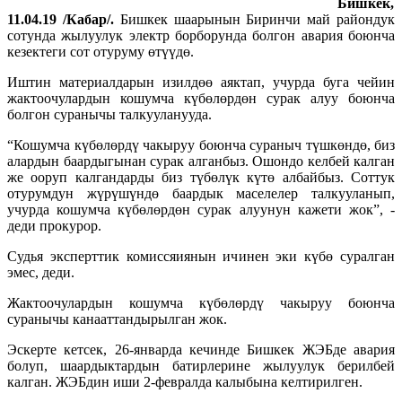
Бишкек,
11.04.19 /Кабар/.
Бишкек шаарынын Биринчи май райондук
сотунда жылуулук электр борборунда болгон авария боюнча
кезектеги сот отуруму өтүүдө.
Иштин материалдарын изилдөө аяктап, учурда буга чейин
жактоочулардын кошумча күбөлөрдөн сурак алуу боюнча
болгон суранычы талкууланууда.
“Кошумча күбөлөрдү чакыруу боюнча сураныч түшкөндө, биз
алардын баардыгынан сурак алганбыз. Ошондо келбей калган
же ооруп калгандарды биз түбөлүк күтө албайбыз. Соттук
отурумдун жүрүшүндө баардык маселелер талкууланып,
учурда кошумча күбөлөрдөн сурак алуунун кажети жок”, -
деди прокурор.
Судья эксперттик комиссяиянын ичинен эки күбө суралган
эмес, деди.
Жактоочулардын кошумча күбөлөрдү чакыруу боюнча
суранычы канааттандырылган жок.
Эскерте кетсек, 26-январда кечинде Бишкек ЖЭБде авария
болуп, шаардыктардын батирлерине жылуулук берилбей
калган. ЖЭБдин иши 2-февралда калыбына келтирилген.