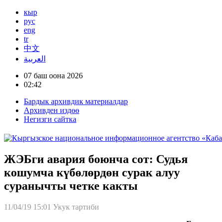
кыр
рус
eng
tr
中文
العربية
07 баш оона 2026
02:42
Бардык архивдик материалдар
Архивден издөө
Негизги сайтка
ЖЭБги авария боюнча сот: Судья
кошумча күбөлөрдөн сурак алуу
суранычты четке какты
11/04/19 15:01
Укук тартиби