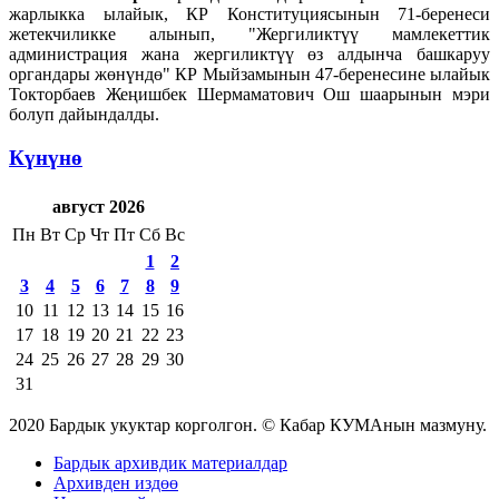
жарлыкка ылайык, КР Конституциясынын 71-беренеси
жетекчиликке алынып, "Жергиликтүү мамлекеттик
администрация жана жергиликтүү өз алдынча башкаруу
органдары жөнүндө" КР Мыйзамынын 47-беренесине ылайык
Токторбаев Жеңишбек Шермаматович Ош шаарынын мэри
болуп дайындалды.
Күнүнө
август 2026
Пн
Вт
Ср
Чт
Пт
Сб
Вс
1
2
3
4
5
6
7
8
9
10
11
12
13
14
15
16
17
18
19
20
21
22
23
24
25
26
27
28
29
30
31
2020 Бардык укуктар корголгон. © Кабар КУМАнын мазмуну.
Бардык архивдик материалдар
Архивден издөө