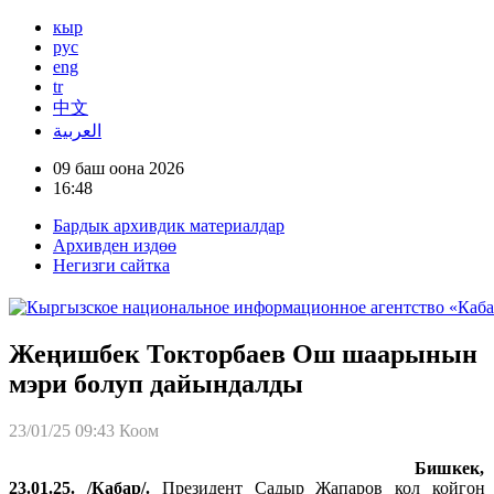
кыр
рус
eng
tr
中文
العربية
09 баш оона 2026
16:48
Бардык архивдик материалдар
Архивден издөө
Негизги сайтка
Жеңишбек Токторбаев Ош шаарынын
мэри болуп дайындалды
23/01/25 09:43
Коом
Бишкек,
23.01.25. /Кабар/.
Президент Садыр Жапаров кол койгон