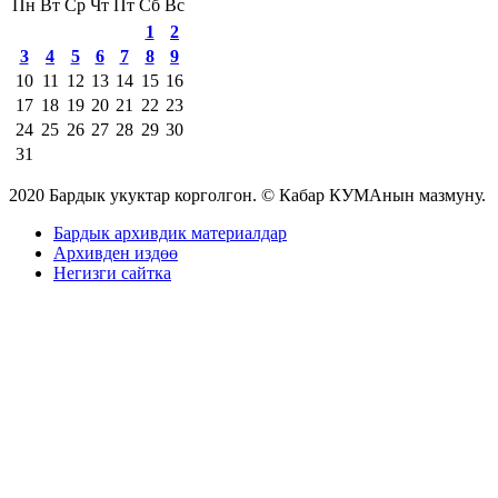
Пн
Вт
Ср
Чт
Пт
Сб
Вс
1
2
3
4
5
6
7
8
9
10
11
12
13
14
15
16
17
18
19
20
21
22
23
24
25
26
27
28
29
30
31
2020 Бардык укуктар корголгон. © Кабар КУМАнын мазмуну.
Бардык архивдик материалдар
Архивден издөө
Негизги сайтка