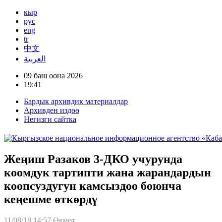
кыр
рус
eng
tr
中文
العربية
09 баш оона 2026
19:41
Бардык архивдик материалдар
Архивден издөө
Негизги сайтка
Жеңиш Разаков 3-ДКО учурунда
коомдук тартипти жана жарандардын
коопсуздугун камсыздоо боюнча
кеңешме өткөрдү
11/08/18 14:57
Өкмөт