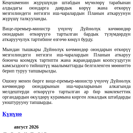
Кеңешменин жүрүшүндө штабдын мүчөлөрү тарабынан
алдыдагы оюндарга даярдык көрүү жана өткөрүү
мезгилиндеги негизги иш-чаралардын Планын аткаруунун
жүрүшү талкууланды.
Вице-премьер-министр үчүнчү Дүйнөлүк көчмөндөр
оюндарын өткөрүүгө тартылган бардык түзүмдөрдүн
аткаруучулук тартибине өзгөчө көңүл бурду.
Мындан тышкары Дүйнөлүк көчмөндөр оюндарын өткөрүү
мезгилиндеги негизги иш-чаралардын Планын аткаруу
боюнча коомдук тартипти жана жарандардын коопсуздугун
камсыздоого тийиштүү маалыматтарды белгиленген мөөнөттө
берип туруу тапшырылды.
Ошону менен бирге вице-премьер-министр үчүнчү Дүйнөлүк
көчмөндөр оюндарынын иш-чараларынын алкагында
мелдештерди өткөрүүгө тартылган ар бир мамлекеттик
органдардын өкүлдөрү курамына кирген локалдык штабдарды
уюштурууну тапшырды.
Күнүнө
август 2026