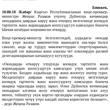
Бишкек,
10.08.18 /Кабар/
Кыргыз Республикасынын вице-премьер-
министри Жеңиш Разаков үчүнчү Дүйнөлүк көчмөндөр
оюндарына даярдык көрүү жана өткөрүү мезгилинде коомдук
тартипти жана жарандардын коопсуздугун камсыздоо боюнча
Ыкчам штабдын кеңешмесин өткөрдү.
Вице-премьер-министр белгилегендей, алдыдагы оюндар
өлкө үчүн жалпы мамлекеттик маанидеги иш-чара болуп
саналат, анда ар түрдүү мамлекеттердин спортчуларынын,
ошондой эле жакынкы жана алыскы чет өлкөлөрдүн расмий
делегацияларынын катышуусу күтүлүүдө.
«Оюндарды өткөрүү учурунда коомдук тартипти жана
жарандардын коопсуздугун камсыздоо үчүн ыкчам штаб
түзүлгөн. Биздин алдыбызда зор жана жооптуу иштер турат.
Мелдештерге даярдык көрүү жана өткөрүү мезгилинде
коомдук тартипти жана коопсуздукту камсыздоо боюнча
акыркы чараларды көрүү зарыл. Өлкө Дүйнөлүк көчмөндөр
оюндарын алгачкы жолу өткөрүп жатпаганын эске алуу
менен, тийиштүү укук коргоо органдары алардын алдындагы
милдеттерин чечүү үчүн кандай иштөө керектигин билишет»,
- деди Жеңиш Разаков.