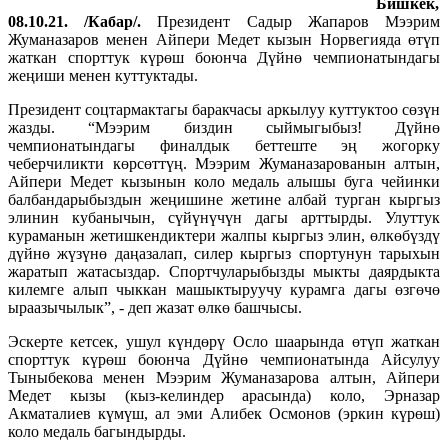
Бишкек,
08.10.21. /Кабар/.
Президент
Садыр Жапаров Мээрим
Жуманазаров менен Айпери Медет кызын Норвегияда өтүп
жаткан спорттук күрөш боюнча Дүйнө чемпионатындагы
жеңиши менен куттуктады.
Президент соцтармактагы баракчасы аркылуу куттуктоо сөзүн
жазды. “Мээрим биздин сыймыгыбыз! Дүйнө
чемпионатындагы финалдык беттеште эң жогорку
чеберчиликти көрсөттүң. Мээрим Жуманазарованын алтын,
Айпери Медет кызынын коло медаль алышы буга чейинки
балбандарыбыздын жеңишине жетине албай турган кыргыз
элинин кубанычын, сүйүнүчүн дагы арттырды. Улуттук
кураманын жетишкендиктери жалпы кыргыз элин, өлкөбүздү
дүйнө жүзүнө даңазалап, силер кыргыз спортунун тарыхын
жаратып жатасыздар. Спортчуларыбызды мыкты даярдыкта
килемге алып чыккан машыктыруучу курамга дагы өзгөчө
ыраазычылык”, - деп жазат өлкө башчысы.
Эскерте кетсек, ушул күндөрү Осло шаарында өтүп жаткан
спорттук күрөш боюнча Дүйнө чемпионатында Айсулуу
Тыныбекова менен Мээрим Жуманазарова алтын, Айпери
Медет кызы (кыз-келиндер арасында) коло, Эрназар
Акматалиев күмүш, ал эми Алибек Осмонов (эркин күрөш)
коло медаль багындырды.