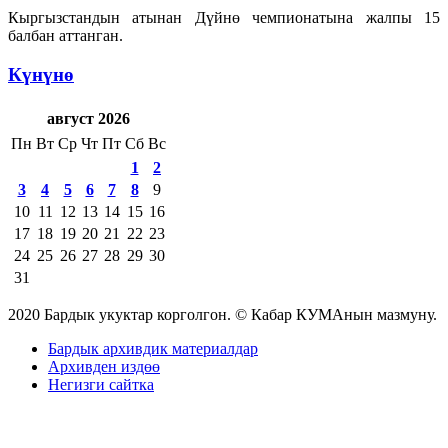
Кыргызстандын атынан Дүйнө чемпионатына жалпы 15
балбан аттанган.
Күнүнө
август 2026
Пн
Вт
Ср
Чт
Пт
Сб
Вс
1
2
3
4
5
6
7
8
9
10
11
12
13
14
15
16
17
18
19
20
21
22
23
24
25
26
27
28
29
30
31
2020 Бардык укуктар корголгон. © Кабар КУМАнын мазмуну.
Бардык архивдик материалдар
Архивден издөө
Негизги сайтка