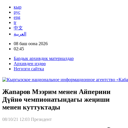
кыр
рус
eng
tr
中文
العربية
08 баш оона 2026
02:45
Бардык архивдик материалдар
Архивден издөө
Негизги сайтка
Жапаров Мээрим менен Айперини
Дүйнө чемпионатындагы жеңиши
менен куттуктады
08/10/21 12:03
Президент